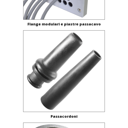
Flange modulari e piastre passacavo
Passacordoni