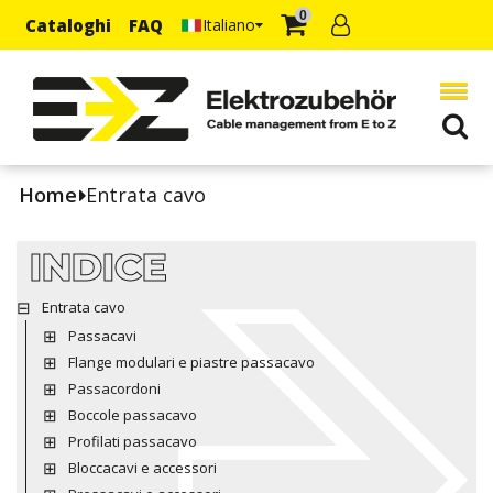
0
Cataloghi
FAQ
Italiano
Home
Entrata cavo
INDICE
Entrata cavo
Passacavi
Flange modulari e piastre passacavo
Passacordoni
Boccole passacavo
Profilati passacavo
Bloccacavi e accessori