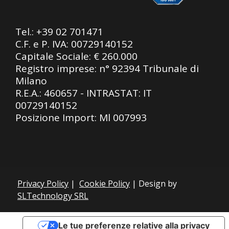
Tel.:
+39 02 701471
C.F. e P. IVA: 00729140152
Capitale Sociale: € 260.000
Registro imprese: n° 92394 Tribunale di
Milano
R.E.A.: 460657 - INTRASTAT: IT
00729140152
Posizione Import: Ml 007993
Privacy Policy
|
Cookie Policy
| Design by
SLTechnology SRL
Le tue preferenze relative alla privacy