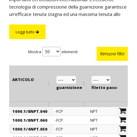
tecnologia di compressione della guarnizione garantisce
un’efficace tenuta stagna ed una massima tenuta allo
strappo, anche in presenza di vibrazioni. Per impedire la
torsione, la guarnizione è dotata di nervature
Leggi tutto
antirotazione che si incastrano nelle scanalature interne
del pressacavo. Questi pressacavi sono disponibili con
guarnizione interna corta, ad uno o due elementi. Per
Mostra
elementi
Rimuovi filtri
ottenere una protezione IP 68 anche sul bordo
macchina è necessario dotarli di anello O-Ring a sezione
piana.
ARTICOLO
guarnizione
filetto passo
file
1000.1/8NPT.040
-FCP
NPT
1/8"
ARTICOLO
guarnizione
filetto passo
file
1000.1/8NPT.060
-FCP
NPT
1/8"
1000.1/4NPT.050
-FCP
NPT
1/4"