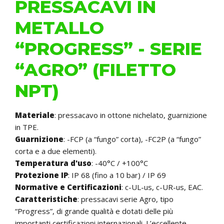
PRESSACAVI IN
METALLO
“PROGRESS” - SERIE
“AGRO” (FILETTO
NPT)
Materiale
: pressacavo in ottone nichelato, guarnizione
in TPE.
Guarnizione
: -FCP (a “fungo” corta), -FC2P (a “fungo”
corta e a due elementi).
Temperatura d'uso
: -40°C / +100°C
Protezione IP
: IP 68 (fino a 10 bar) / IP 69
Normative e Certificazioni
: c-UL-us, c-UR-us, EAC.
Caratteristiche
:
pressacavi serie Agro, tipo
“Progress”, di grande qualità e dotati delle più
importanti certificazioni internazionali. L’eccellente