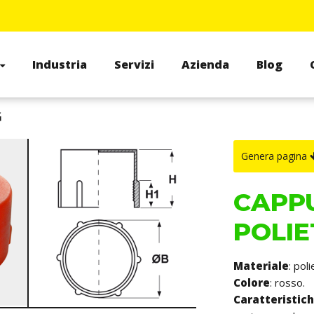
Industria
Servizi
Azienda
Blog
G
Genera pagina
CAPPU
POLIE
Materiale
: pol
Colore
: rosso.
Caratteristic