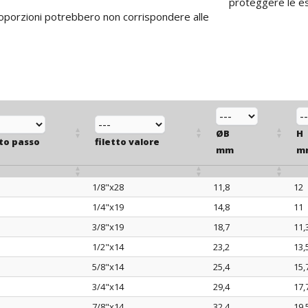
proteggere le est
proporzioni potrebbero non corrispondere alle
ØB
H
tto passo
filetto valore
mm
m
1/8"x28
11,8
12
tto passo
filetto valore
ØB
H
1/4"x19
14,8
11
mm
m
3/8"x19
18,7
11,
1/2"x14
23,2
13,
5/8"x14
25,4
15,
3/4"x14
29,4
17,
7/8"x14
32,4
19,