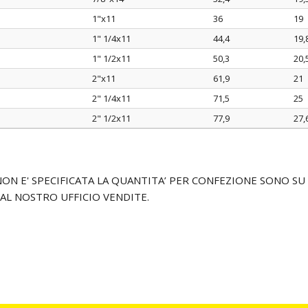
1"x11
36
19
1" 1/4x11
44,4
19,
1" 1/2x11
50,3
20,
2"x11
61,9
21
2" 1/4x11
71,5
25
2" 1/2x11
77,9
27,
I NON E' SPECIFICATA LA QUANTITA’ PER CONFEZIONE SONO 
 AL NOSTRO UFFICIO VENDITE.