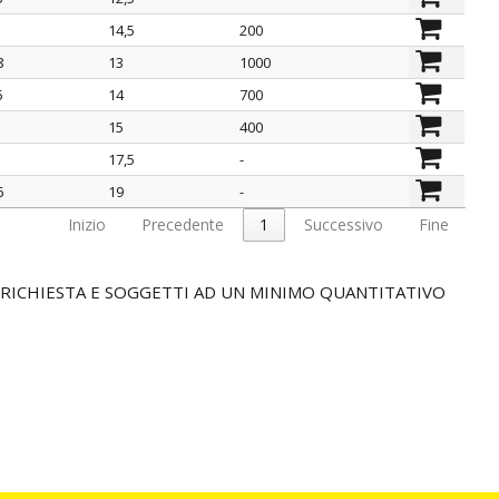
14,5
200
8
13
1000
5
14
700
15
400
17,5
-
6
19
-
Inizio
Precedente
1
Successivo
Fine
SU RICHIESTA E SOGGETTI AD UN MINIMO QUANTITATIVO