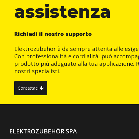
assistenza
Richiedi il nostro supporto
Elektrozubehör è da sempre attenta alle esigen
Con professionalità e cordialità, può accompag
prodotto più adeguato alla tua applicazione. R
nostri specialisti.
Contattaci
ELEKTROZUBEHÖR SPA