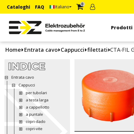
0
Cataloghi
FAQ
Italiano
Prodotti
Home
Entrata cavo
Cappucci
filettati
CTA-FIL 
INDICE
Entrata cavo
Cappucci
per tubolari
a testa larga
a cappellotto
a puntale
copri-dado
copri-vite