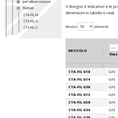
per alberi motore
Il disegno è indicativo e le 
filettati
dimensioni in tabella o reali.
CTA-FIL M
CTA-FIL G
Mostra
elementi
CTA-FIL U
ARTICOLO
file
CTA-FIL G18
GAS
ARTICOLO
file
CTA-FIL G14
GAS
CTA-FIL G38
GAS
CTA-FIL G12
GAS
CTA-FIL G58
GAS
CTA-FIL G34
GAS
CTA-FIL G78
GAS