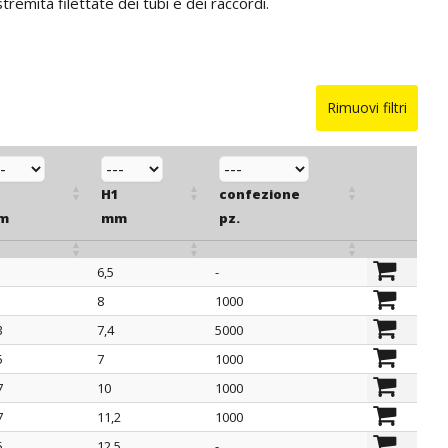
remità filettate dei tubi e dei raccordi.
Rimuovi filtri
H1
confezione
m
mm
pz.
6,5
-
H1
confezione
8
1000
m
mm
pz.
3
7,4
5000
5
7
1000
7
10
1000
7
11,2
1000
5
12,5
-