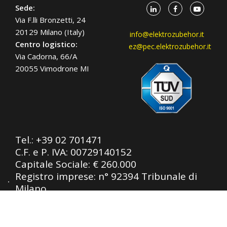
Sede:
Via F.lli Bronzetti, 24
20129 Milano (Italy)
info@elektrozubehor.it
Centro logistico:
ez@pec.elektrozubehor.it
Via Cadorna, 66/A
20055 Vimodrone MI
Tel.:
+39 02 701471
C.F. e P. IVA: 00729140152
Capitale Sociale: € 260.000
Registro imprese: n° 92394 Tribunale di
Milano
R.E.A.: 460657 - INTRASTAT: IT
00729140152
Posizione Import: Ml 007993