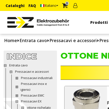
0
Cataloghi
FAQ
Italiano
Prodotti
Home
Entrata cavo
Pressacavi e accessori
Pres
OTTONE N
INDICE
Entrata cavo
Pressacavi e accessori
Pressacavi industriali
Pressacavi inox e
igienici
Pressacavi EMC
Pressacavi EX
p
ottone nichelato