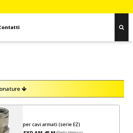
Contatti
ionature
per cavi armati (serie EZ)
EXD AM-4F M
(filetto Metrico)