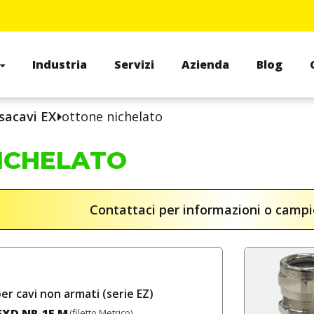
Industria
Servizi
Azienda
Blog
sacavi EX
ottone nichelato
ICHELATO
Contattaci per informazioni o camp
er cavi non armati (serie EZ)
EXD NR-1F M
(filetto Metrico)