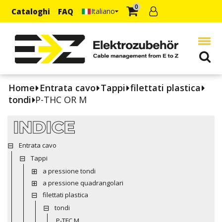
0
Cataloghi
FAQ
Italiano
Home
Entrata cavo
Tappi
filettati plastica
tondi
P-THC OR M
INDICE
Entrata cavo
Tappi
a pressione tondi
a pressione quadrangolari
filettati plastica
tondi
P-TFC M