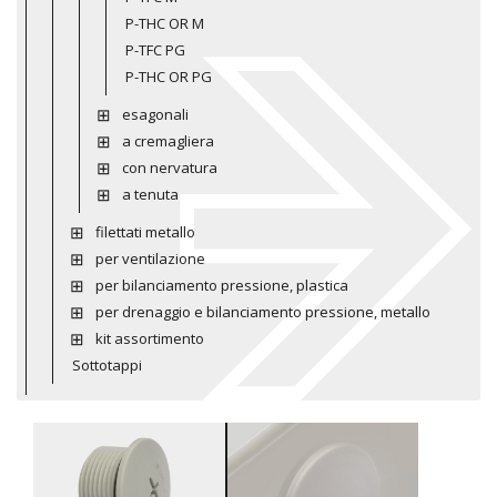
P-THC OR M
P-TFC PG
P-THC OR PG
esagonali
a cremagliera
con nervatura
a tenuta
filettati metallo
per ventilazione
per bilanciamento pressione, plastica
per drenaggio e bilanciamento pressione, metallo
kit assortimento
Sottotappi