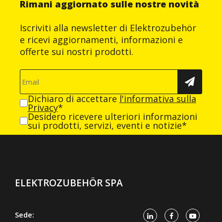
Rimani aggiornato sulle nostre novità
Iscriviti alla newsletter di Elektrozubehör
e ricevi aggiornamenti, informazioni e
offerte sui nostri prodotti.
Dichiaro di accettare
l'informativa sulla
Privacy
*
Desidero ricevere ulteriori informazioni
sui prodotti, servizi, eventi e notizie*
ELEKTROZUBEHÖR SPA
Sede: