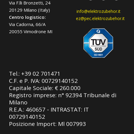
Via F.lli Bronzetti, 24
20129 Milano (Italy)
info@elektrozubehor.it
Centro logistico:
ez@pec.elektrozubehor.it
Via Cadorna, 66/A
20055 Vimodrone MI
Tel.:
+39 02 701471
C.F. e P. IVA: 00729140152
Capitale Sociale: € 260.000
Registro imprese: n° 92394 Tribunale di
Milano
R.E.A.: 460657 - INTRASTAT: IT
00729140152
Posizione Import: Ml 007993