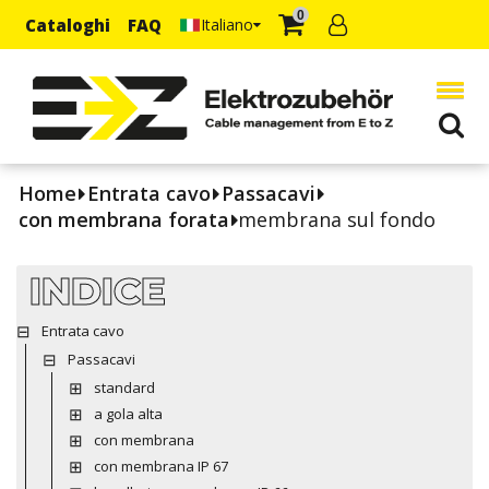
0
Cataloghi
FAQ
Italiano
Home
Entrata cavo
Passacavi
con membrana forata
membrana sul fondo
INDICE
Entrata cavo
Passacavi
standard
a gola alta
con membrana
con membrana IP 67