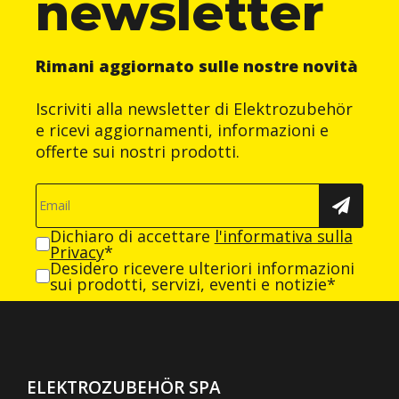
newsletter
Rimani aggiornato sulle nostre novità
Iscriviti alla newsletter di Elektrozubehör
e ricevi aggiornamenti, informazioni e
offerte sui nostri prodotti.
Dichiaro di accettare
l'informativa sulla
Privacy
*
Desidero ricevere ulteriori informazioni
sui prodotti, servizi, eventi e notizie*
ELEKTROZUBEHÖR SPA