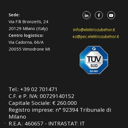
Sede:
Via F.lli Bronzetti, 24
20129 Milano (Italy)
info@elektrozubehor.it
Centro logistico:
ez@pec.elektrozubehor.it
Via Cadorna, 66/A
20055 Vimodrone MI
Tel.:
+39 02 701471
C.F. e P. IVA: 00729140152
Capitale Sociale: € 260.000
Registro imprese: n° 92394 Tribunale di
Milano
R.E.A.: 460657 - INTRASTAT: IT