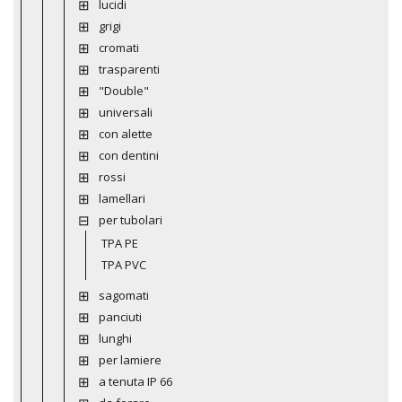
lucidi
grigi
cromati
trasparenti
"Double"
universali
con alette
con dentini
rossi
lamellari
per tubolari
TPA PE
TPA PVC
sagomati
panciuti
lunghi
per lamiere
a tenuta IP 66