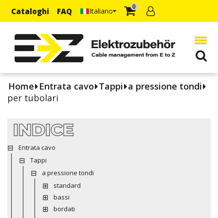
0
Cataloghi
FAQ
Italiano
Home
Entrata cavo
Tappi
a pressione tondi
per tubolari
INDICE
Entrata cavo
Tappi
a pressione tondi
standard
bassi
bordati