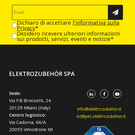
Dichiaro di accettare
l'informativa sulla
Privacy
*
Desidero ricevere ulteriori informazioni
sui prodotti, servizi, eventi e notizie*
ELEKTROZUBEHÖR SPA
Sede:
Via F.lli Bronzetti, 24
20129 Milano (Italy)
info@elektrozubehor.it
Centro logistico:
ez@pec.elektrozubehor.it
Via Cadorna, 66/A
20055 Vimodrone MI