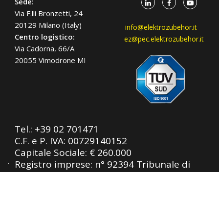
Sede:
Via F.lli Bronzetti, 24
20129 Milano (Italy)
info@elektrozubehor.it
Centro logistico:
ez@pec.elektrozubehor.it
Via Cadorna, 66/A
20055 Vimodrone MI
Tel.:
+39 02 701471
C.F. e P. IVA: 00729140152
Capitale Sociale: € 260.000
Registro imprese: n° 92394 Tribunale di
Milano
R.E.A.: 460657 - INTRASTAT: IT
00729140152
Posizione Import: Ml 007993