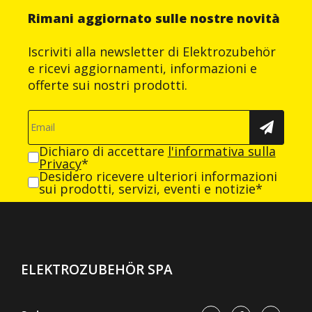
Rimani aggiornato sulle nostre novità
Iscriviti alla newsletter di Elektrozubehör
e ricevi aggiornamenti, informazioni e
offerte sui nostri prodotti.
Dichiaro di accettare
l'informativa sulla
Privacy
*
Desidero ricevere ulteriori informazioni
sui prodotti, servizi, eventi e notizie*
ELEKTROZUBEHÖR SPA