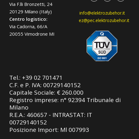
Via F.lli Bronzetti, 24
20129 Milano (Italy)
info@elektrozubehor.it
Centro logistico:
ez@pec.elektrozubehor.it
Via Cadorna, 66/A
20055 Vimodrone MI
Tel.:
+39 02 701471
C.F. e P. IVA: 00729140152
Capitale Sociale: € 260.000
Registro imprese: n° 92394 Tribunale di
Milano
R.E.A.: 460657 - INTRASTAT: IT
00729140152
Posizione Import: Ml 007993