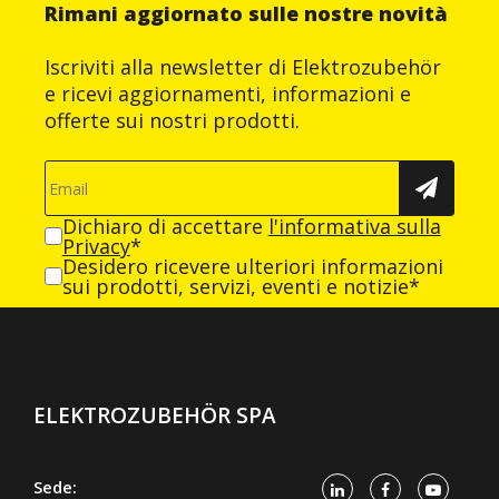
Rimani aggiornato sulle nostre novità
Iscriviti alla newsletter di Elektrozubehör
e ricevi aggiornamenti, informazioni e
offerte sui nostri prodotti.
Dichiaro di accettare
l'informativa sulla
Privacy
*
Desidero ricevere ulteriori informazioni
sui prodotti, servizi, eventi e notizie*
ELEKTROZUBEHÖR SPA
Sede: