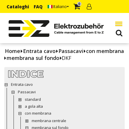
0
Cataloghi
FAQ
Italiano
Home
Entrata cavo
Passacavi
con membrana
membrana sul fondo
DKF
INDICE
Entrata cavo
Passacavi
standard
a gola alta
con membrana
membrana centrale
membrana sul fondo