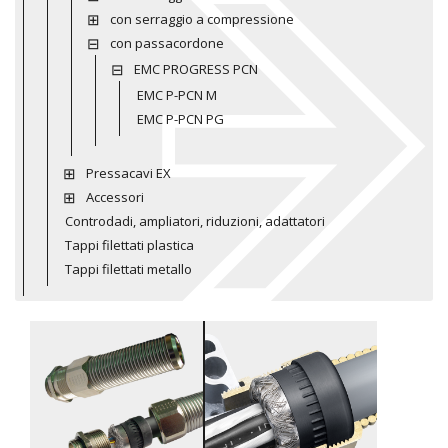
con serraggio a compressione
con passacordone
EMC PROGRESS PCN
EMC P-PCN M
EMC P-PCN PG
Pressacavi EX
Accessori
Controdadi, ampliatori, riduzioni, adattatori
Tappi filettati plastica
Tappi filettati metallo