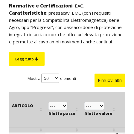
Normative e Certificazioni
: EAC.
Caratteristiche
: pressacavi EMC (con i requisiti
necessari per la Compatibilità Elettromagnetica) serie
Agro, tipo “Progress”, con passacordone di protezione
integrato in acciaio inox che offre un’elevata protezione
e permette al cavo ampi movimenti anche continui.
L'ampia superficie di contatto a 360° ottenuta dalla
pressione della boccola garantisce una bassa resistenza
Leggi tutto
di contatto. La speciale geometria del bordo della
boccola impedisce il taglio della calza metallica.
L’incastro tra la guarnizione e la boccola assicura una
Mostra
elementi
Rimuovi filtri
pressione costante della calza metallica contro la parete
interna del pressacavo. La guarnizione interna è corta
ad un elemento ed è dotata di nervature antirotazione
ARTICOLO
che si incastrano nelle scanalature interne del
Ø est
pressacavo.
filetto passo
filetto valore
min -
Su richiesta
: pressacavi con filetto lungo. Inoltre,
mm
questi pressacavi sono fornibili in una speciale versione