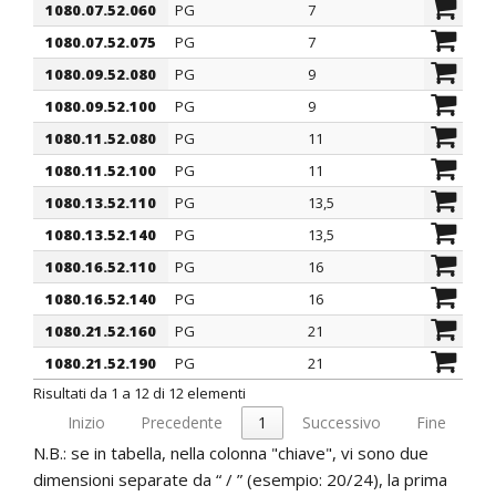
con guarnizione in TPE modificato e certificata secondo
1080.07.52.060
PG
7
4,5 - 6
ARTICOLO
filetto passo
filetto valore
Ø est
la normativa ferroviaria EN 45545.
1080.07.52.075
PG
7
6 - 7,5
min -
1080.09.52.080
PG
9
6 - 8
mm
1080.09.52.100
PG
9
8 - 10
1080.11.52.080
PG
11
6 - 8
1080.11.52.100
PG
11
8 - 10
1080.13.52.110
PG
13,5
8 - 11
1080.13.52.140
PG
13,5
11 - 14
1080.16.52.110
PG
16
8 - 11
1080.16.52.140
PG
16
11 - 14
1080.21.52.160
PG
21
13 - 16
1080.21.52.190
PG
21
16 - 19
Risultati da 1 a 12 di 12 elementi
Inizio
Precedente
1
Successivo
Fine
N.B.: se in tabella, nella colonna "chiave", vi sono due
dimensioni separate da “ / ” (esempio: 20/24), la prima