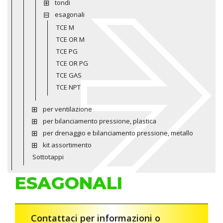
tondi
esagonali
TCE M
TCE OR M
TCE PG
TCE OR PG
TCE GAS
TCE NPT
per ventilazione
per bilanciamento pressione, plastica
per drenaggio e bilanciamento pressione, metallo
kit assortimento
Sottotappi
ESAGONALI
Contattaci per informazioni o