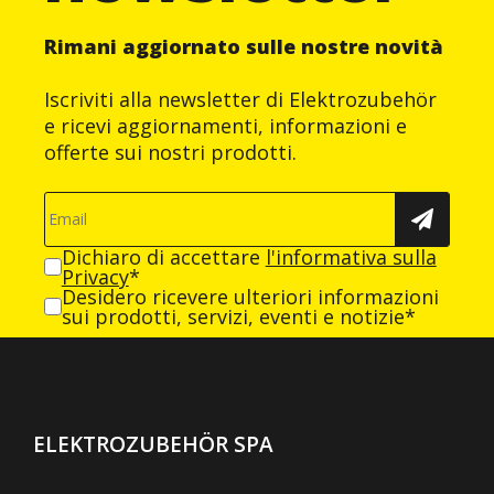
Rimani aggiornato sulle nostre novità
Iscriviti alla newsletter di Elektrozubehör
e ricevi aggiornamenti, informazioni e
offerte sui nostri prodotti.
Dichiaro di accettare
l'informativa sulla
Privacy
*
Desidero ricevere ulteriori informazioni
sui prodotti, servizi, eventi e notizie*
ELEKTROZUBEHÖR SPA