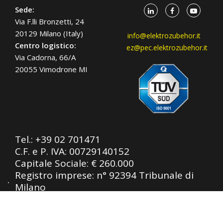
Sede:
Via F.lli Bronzetti, 24
20129 Milano (Italy)
info@elektrozubehor.it
Centro logistico:
ez@pec.elektrozubehor.it
Via Cadorna, 66/A
20055 Vimodrone MI
Tel.:
+39 02 701471
C.F. e P. IVA: 00729140152
Capitale Sociale: € 260.000
Registro imprese: n° 92394 Tribunale di
Milano
R.E.A.: 460657 - INTRASTAT: IT
00729140152
Posizione Import: Ml 007993