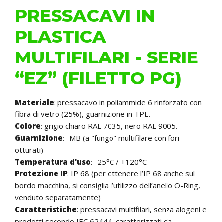
PRESSACAVI IN
PLASTICA
MULTIFILARI - SERIE
“EZ” (FILETTO PG)
Materiale
: pressacavo in poliammide 6 rinforzato con
fibra di vetro (25%), guarnizione in TPE.
Colore
: grigio chiaro RAL 7035, nero RAL 9005.
Guarnizione
: -MB (a "fungo" multifilare con fori
otturati)
Temperatura d'uso
: -25°C / +120°C
Protezione IP
: IP 68 (per ottenere l’IP 68 anche sul
bordo macchina, si consiglia l’utilizzo dell’anello O-Ring,
venduto separatamente)
Caratteristiche
: pressacavi multifilari, senza alogeni e
prodotti secondo IEC 62444, caratterizzati da