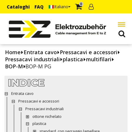
0
Cataloghi
FAQ
Italiano
Home
Entrata cavo
Pressacavi e accessori
Pressacavi industriali
plastica
multifilari
BOP-M
BOP-M PG
INDICE
Entrata cavo
Pressacavi e accessori
Pressacavi industriali
ottone nichelato
plastica
standard, con serraggio lamellare