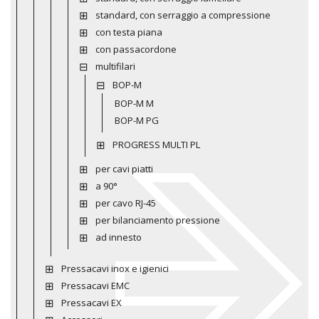
standard, con serraggio a compressione
con testa piana
con passacordone
multifilari
BOP-M
BOP-M M
BOP-M PG
PROGRESS MULTI PL
per cavi piatti
a 90°
per cavo RJ-45
per bilanciamento pressione
ad innesto
Pressacavi inox e igienici
Pressacavi EMC
Pressacavi EX