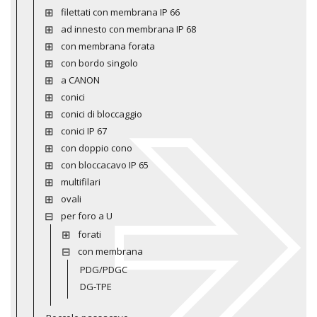
filettati con membrana IP 66
ad innesto con membrana IP 68
con membrana forata
con bordo singolo
a CANON
conici
conici di bloccaggio
conici IP 67
con doppio cono
con bloccacavo IP 65
multifilari
ovali
per foro a U
forati
con membrana
PDG/PDGC
DG-TPE