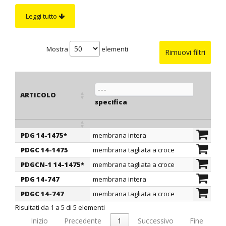
morbidezza e di ottime proprietà dielettriche.
Leggi tutto
I passacavi tipo PDGC si distinguono dagli altri per la
membrana tagliata a croce e per il lato dritto aperto.
Mostra
elementi
Rimuovi filtri
ARTICOLO
specifica
PDG 14-1475*
membrana intera
13
ARTICOLO
specifica
PDGC 14-1475
membrana tagliata a croce
13
PDGCN-1 14-1475*
membrana tagliata a croce
13
PDG 14-747
membrana intera
13
PDGC 14-747
membrana tagliata a croce
13
Risultati da 1 a 5 di 5 elementi
Inizio
Precedente
1
Successivo
Fine