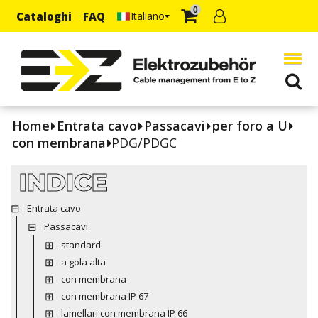
0
Cataloghi
FAQ
Italiano
Home
Entrata cavo
Passacavi
per foro a U
con membrana
PDG/PDGC
INDICE
Entrata cavo
Passacavi
standard
a gola alta
con membrana
con membrana IP 67
lamellari con membrana IP 66