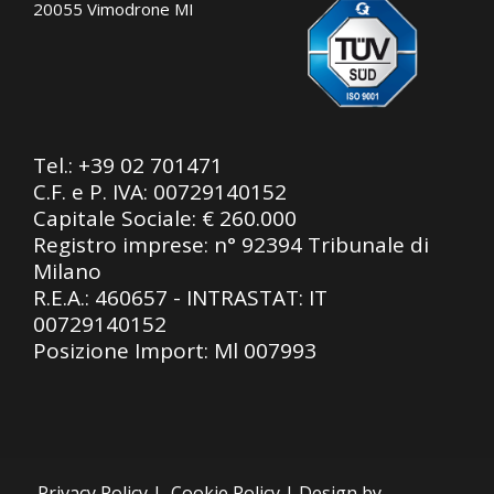
20055 Vimodrone MI
Tel.:
+39 02 701471
C.F. e P. IVA: 00729140152
Capitale Sociale: € 260.000
Registro imprese: n° 92394 Tribunale di
Milano
R.E.A.: 460657 - INTRASTAT: IT
00729140152
Posizione Import: Ml 007993
Privacy Policy
|
Cookie Policy
| Design by