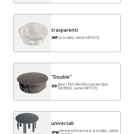
trasparenti
(a scatto, serie HEYCO)
WP
"Double"
(per i fori dei bloccacavi tipo
DD
SR/RDD, serie HEYCO)
universali
(testa convessa e a scatto, serie
IPW