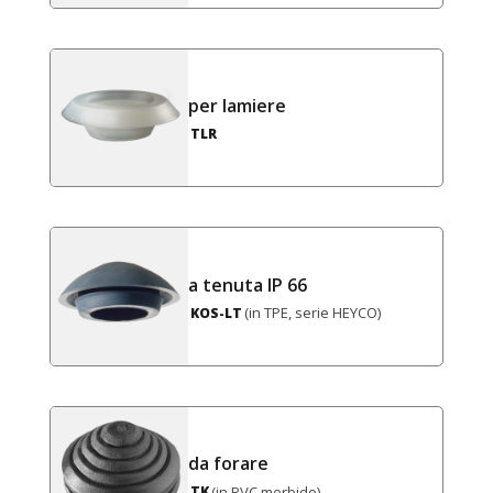
per lamiere
TLR
a tenuta IP 66
(in TPE, serie HEYCO)
KOS-LT
da forare
(in PVC morbido)
TK