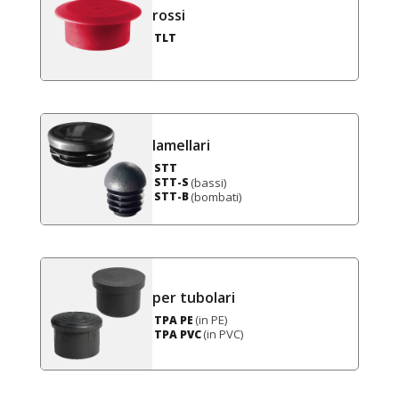
rossi
TLT
lamellari
STT
(bassi)
STT-S
(bombati)
STT-B
per tubolari
(in PE)
TPA PE
(in PVC)
TPA PVC