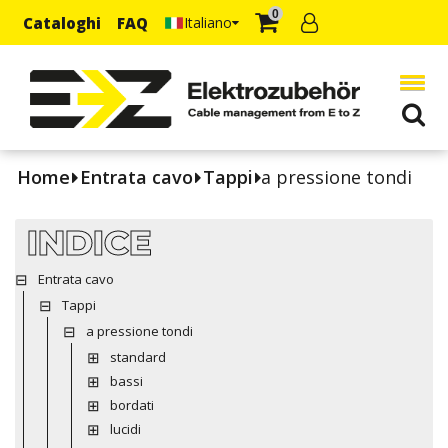
0
Cataloghi
FAQ
Italiano
Home
Entrata cavo
Tappi
a pressione tondi
INDICE
Entrata cavo
Tappi
a pressione tondi
standard
bassi
bordati
lucidi