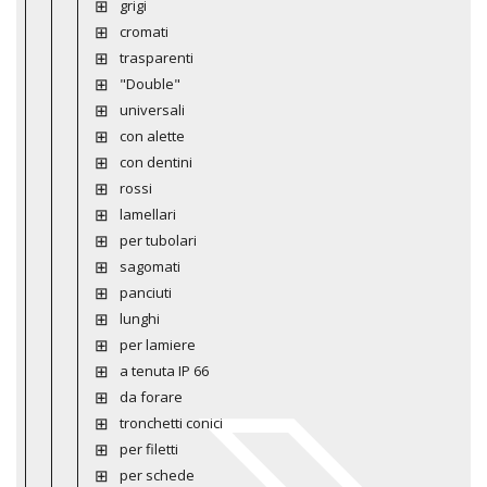
grigi
cromati
trasparenti
"Double"
universali
con alette
con dentini
rossi
lamellari
per tubolari
sagomati
panciuti
lunghi
per lamiere
a tenuta IP 66
da forare
tronchetti conici
per filetti
per schede