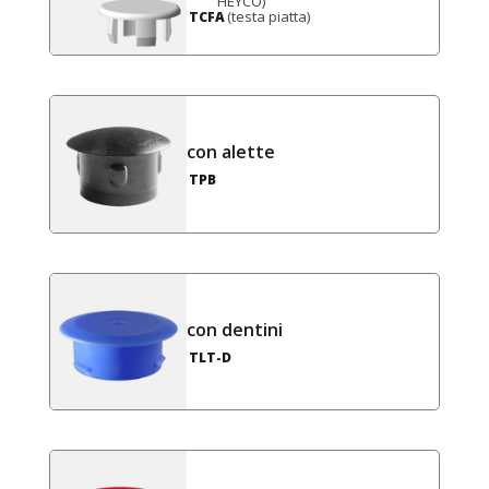
HEYCO)
(testa piatta)
TCFA
con alette
TPB
con dentini
TLT-D