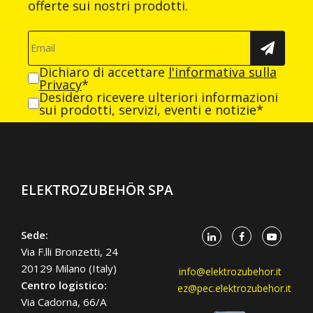
offerte sui nostri prodotti.
Dichiaro di accettare
l'informativa sulla
Privacy
*
Desidero ricevere ulteriori informazioni
sui prodotti, servizi, eventi e notizie*
ELEKTROZUBEHÖR SPA
Sede:
Via F.lli Bronzetti, 24
20129 Milano (Italy)
info@elektrozubehor.it
Centro logistico:
ez@pec.elektrozubehor.it
Via Cadorna, 66/A