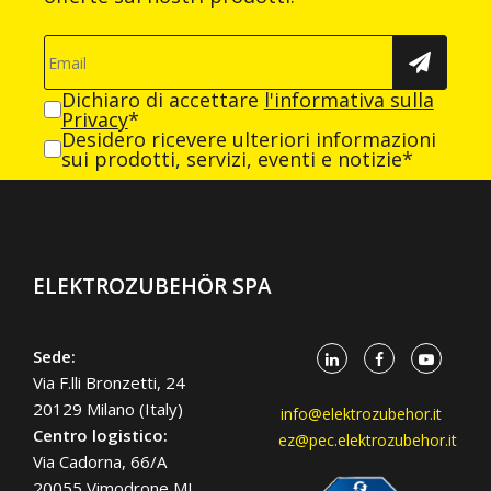
Dichiaro di accettare
l'informativa sulla
Privacy
*
Desidero ricevere ulteriori informazioni
sui prodotti, servizi, eventi e notizie*
ELEKTROZUBEHÖR SPA
Sede:
Via F.lli Bronzetti, 24
20129 Milano (Italy)
info@elektrozubehor.it
Centro logistico:
ez@pec.elektrozubehor.it
Via Cadorna, 66/A
20055 Vimodrone MI