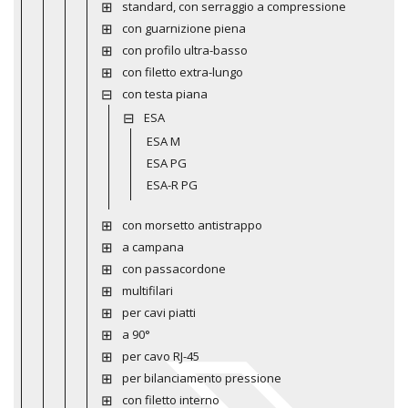
standard, con serraggio a compressione
con guarnizione piena
con profilo ultra-basso
con filetto extra-lungo
con testa piana
ESA
ESA M
ESA PG
ESA-R PG
con morsetto antistrappo
a campana
con passacordone
multifilari
per cavi piatti
a 90°
per cavo RJ-45
per bilanciamento pressione
con filetto interno