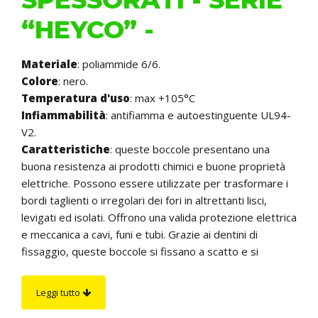
“HEYCO” -
Materiale
: poliammide 6/6.
Colore
: nero.
Temperatura d'uso
: max +105°C
Infiammabilità
: antifiamma e autoestinguente UL94-
V2.
Caratteristiche
: queste boccole presentano una
buona resistenza ai prodotti chimici e buone proprietà
elettriche. Possono essere utilizzate per trasformare i
bordi taglienti o irregolari dei fori in altrettanti lisci,
levigati ed isolati. Offrono una valida protezione elettrica
e meccanica a cavi, funi e tubi. Grazie ai dentini di
fissaggio, queste boccole si fissano a scatto e si
adattano allo spessore del telaio fino ad un massimo
indicato in tabella.
Leggi tutto
Su richiesta
: alcune boccole sono fornibili anche in