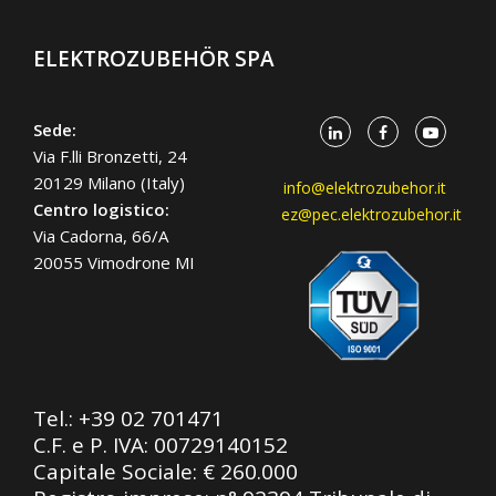
ELEKTROZUBEHÖR SPA
Sede:
Via F.lli Bronzetti, 24
20129 Milano (Italy)
info@elektrozubehor.it
Centro logistico:
ez@pec.elektrozubehor.it
Via Cadorna, 66/A
20055 Vimodrone MI
Tel.:
+39 02 701471
C.F. e P. IVA: 00729140152
Capitale Sociale: € 260.000