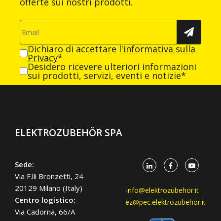
offerte sui nostri prodotti.
Dichiaro di accettare
l'informativa sulla
Privacy
*
Desidero ricevere ulteriori informazioni
sui prodotti, servizi, eventi e notizie*
ELEKTROZUBEHÖR SPA
Sede:
Via F.lli Bronzetti, 24
20129 Milano (Italy)
info@elektrozubehor.it
Centro logistico:
ez@pec.elektrozubehor.it
Via Cadorna, 66/A