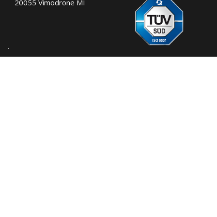
20055 Vimodrone MI
Tel.:
+39 02 701471
C.F. e P. IVA: 00729140152
Capitale Sociale: € 260.000
Registro imprese: n° 92394 Tribunale di
Milano
R.E.A.: 460657 - INTRASTAT: IT
00729140152
Posizione Import: Ml 007993
Privacy Policy
|
Cookie Policy
| Design by