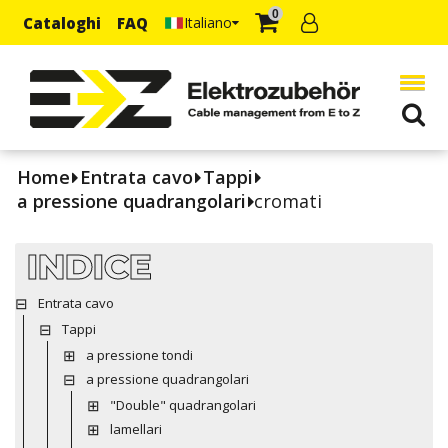
0
Cataloghi
FAQ
Italiano
Home
Entrata cavo
Tappi
a pressione quadrangolari
cromati
INDICE
Entrata cavo
Tappi
a pressione tondi
a pressione quadrangolari
"Double" quadrangolari
lamellari