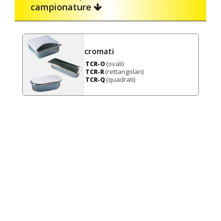
campionature
cromati
(ovali)
TCR-O
(rettangolari)
TCR-R
(quadrati)
TCR-Q