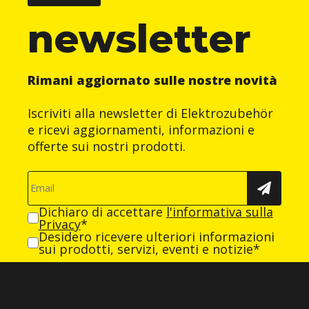
newsletter
Rimani aggiornato sulle nostre novità
Iscriviti alla newsletter di Elektrozubehör
e ricevi aggiornamenti, informazioni e
offerte sui nostri prodotti.
Dichiaro di accettare
l'informativa sulla
Privacy
*
Desidero ricevere ulteriori informazioni
sui prodotti, servizi, eventi e notizie*