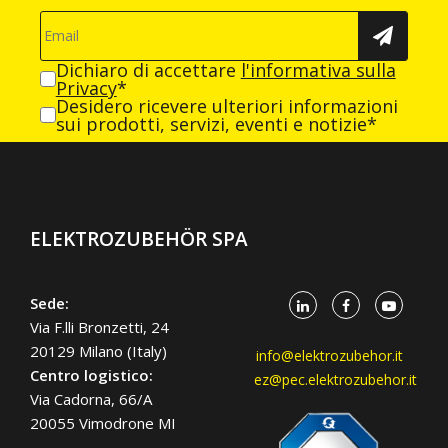
Dichiaro di accettare
l'informativa sulla
Privacy
*
Desidero ricevere ulteriori informazioni
sui prodotti, servizi, eventi e notizie*
ELEKTROZUBEHÖR SPA
Sede:
Via F.lli Bronzetti, 24
20129 Milano (Italy)
info@elektrozubehor.it
Centro logistico:
ez@pec.elektrozubehor.it
Via Cadorna, 66/A
20055 Vimodrone MI