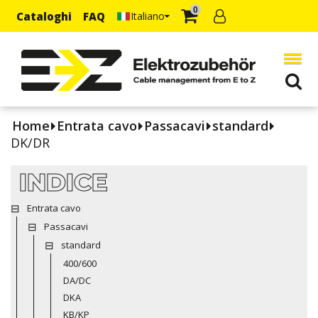
0
Cataloghi
FAQ
Italiano
Home
Entrata cavo
Passacavi
standard
DK/DR
INDICE
Entrata cavo
Passacavi
standard
400/600
DA/DC
DKA
KB/KP