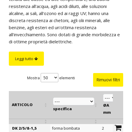
resistenza all'acqua, agli acidi diluiti, alle soluzioni
alcaline, ai sali, all'ozono ed ai raggi UV; hanno una
discreta resistenza ai chetoni, agli olii minerali, alle
benzine, agli esteri ed un'ottima resistenza
all'invecchiamento. Sono dotati di grande morbidezza e
di ottime proprietà dielettriche.
L'esecuzione particolarmente curata e la superficie
perfettamente liscia e brillante offrono la possibilità di
Leggi tutto
utilizzare i nostri passacavi su qualsiasi apparecchiatura.
Su richiesta
: passacavi in color grigio, bianco ed in altri
colori per quantità.
Mostra
elementi
Rimuovi filtri
ARTICOLO
ØA
ØG
specifica
mm
m
DK 2/5/8-1,5
forma bombata
2
5
ARTICOLO