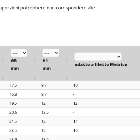
proporzioni potrebbero non corrispondere alle
ØB
H1
adatto a filetto Metrico
mm
mm
17,5
9,7
10
ØB
H1
adatto a filetto Metrico
16,8
9,7
-
mm
mm
19,5
12
12
20,6
13,5
-
21,5
12
14
23,5
12
16
23,9
13,5
-