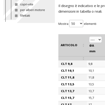
copri-vite
Il disegno è indicativo e le 
per alberi motore
dimensioni in tabella o reali.
filettati
Mostra
elementi
ARTICOLO
ØA
mm
CLT 9,8
9,8
ARTICOLO
ØA
CLT 10,1
10,1
mm
CLT 11,8
11,8
CLT 13,5
13,5
CLT 13,7
13,7
CLT 15,7
15,7
CLT 17
17