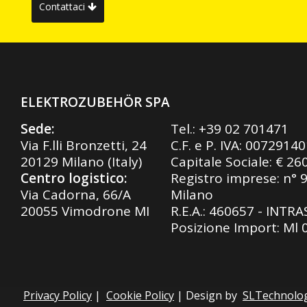
Contattaci
ELEKTROZUBEHÖR SPA
Sede:
Tel.:
+39 02 701471
Via F.lli Bronzetti, 24
C.F. e P. IVA: 0072914
20129 Milano (Italy)
Capitale Sociale: € 26
Centro logistico:
Registro imprese: n° 
Via Cadorna, 66/A
Milano
20055 Vimodrone MI
R.E.A.: 460657 - INTR
Posizione Import: Ml
Privacy Policy
|
Cookie Policy
| Design by
SLTechnolo