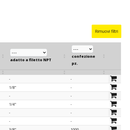
Rimuovi filtri
confezione
adatto a filetto NPT
pz.
-
-
adatto a filetto NPT
confezione
1/8"
-
pz.
-
-
1/4"
-
-
-
-
-
3/8"
1000