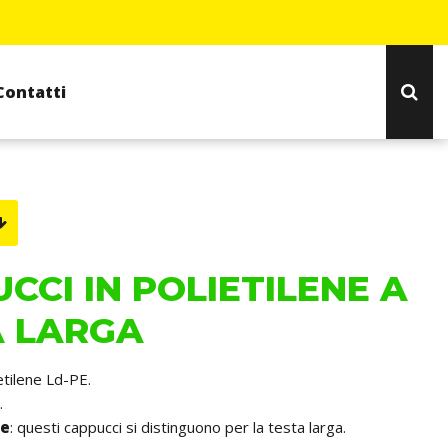
Contatti
CCI IN POLIETILENE A
A LARGA
ietilene Ld-PE.
.
he
: questi cappucci si distinguono per la testa larga.