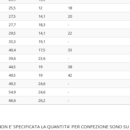
25,5
12
18
27,5
14,1
20
27,7
18,3
-
29,5
14,1
22
33,3
19,1
-
40,4
17,5
33
39,6
23,6
-
44,5
19
38
49,5
19
42
49,3
24,6
-
54,9
24,6
-
66,6
26,2
-
I NON E' SPECIFICATA LA QUANTITA’ PER CONFEZIONE SONO 