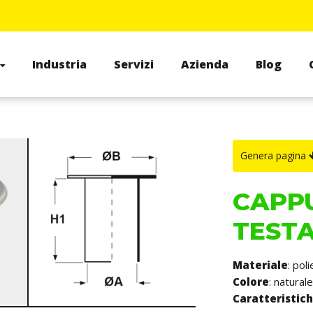
Industria
Servizi
Azienda
Blog
Genera pagina
CAPPU
TEST
Materiale
: pol
Colore
: naturale
Caratteristic