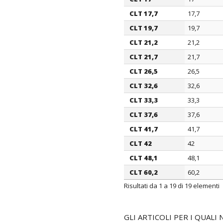
CLT 17,7
17,7
CLT 19,7
19,7
CLT 21,2
21,2
CLT 21,7
21,7
CLT 26,5
26,5
CLT 32,6
32,6
CLT 33,3
33,3
CLT 37,6
37,6
CLT 41,7
41,7
CLT 42
42
CLT 48,1
48,1
CLT 60,2
60,2
Risultati da 1 a 19 di 19 elementi
GLI ARTICOLI PER I QUAL