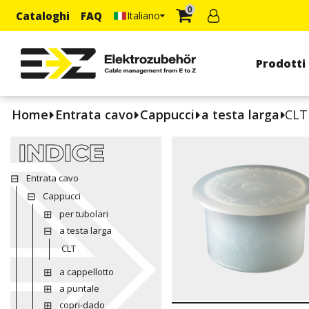
0
Cataloghi
FAQ
Italiano
Prodotti
Home
Entrata cavo
Cappucci
a testa larga
CLT
INDICE
Entrata cavo
Cappucci
per tubolari
a testa larga
CLT
a cappellotto
a puntale
copri-dado