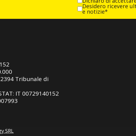
Dichiaro di accettar
Desidero ricevere ult
e notizie*
0152
0.000
92394 Tribunale di
ASTAT: IT 00729140152
 007993
gy SRL