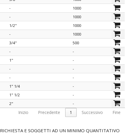
-
1000
-
1000
1/2"
1000
-
1000
3/4"
500
-
-
1"
-
-
-
-
-
1" 1/4
-
1" 1/2
-
2"
-
Inizio
Precedente
1
Successivo
Fine
SU RICHIESTA E SOGGETTI AD UN MINIMO QUANTITATIVO