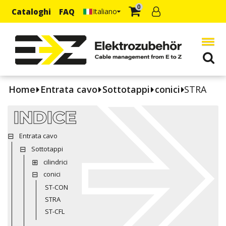
0
Cataloghi
FAQ
Italiano
Home
Entrata cavo
Sottotappi
conici
STRA
INDICE
Entrata cavo
Sottotappi
cilindrici
conici
ST-CON
STRA
ST-CFL