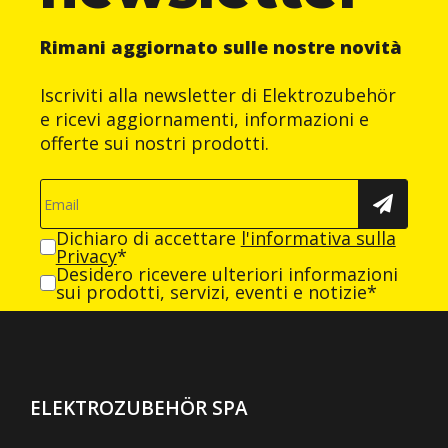
Rimani aggiornato sulle nostre novità
Iscriviti alla newsletter di Elektrozubehör
e ricevi aggiornamenti, informazioni e
offerte sui nostri prodotti.
Dichiaro di accettare
l'informativa sulla
Privacy
*
Desidero ricevere ulteriori informazioni
sui prodotti, servizi, eventi e notizie*
ELEKTROZUBEHÖR SPA