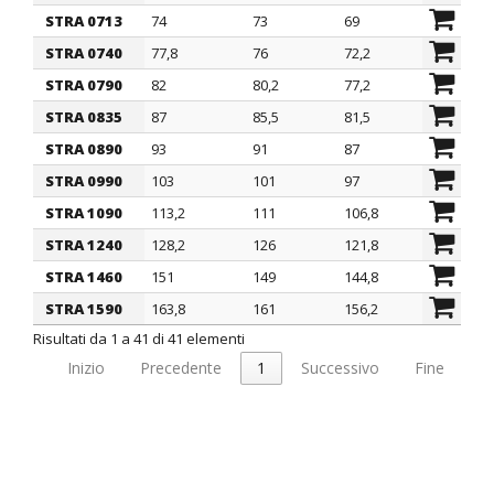
STRA 0713
74
73
69
81,7
STRA 0740
77,8
76
72,2
86
STRA 0790
82
80,2
77,2
87
STRA 0835
87
85,5
81,5
94
STRA 0890
93
91
87
98
STRA 0990
103
101
97
111
STRA 1090
113,2
111
106,8
121
STRA 1240
128,2
126
121,8
136
STRA 1460
151
149
144,8
157
STRA 1590
163,8
161
156,2
170
Risultati da 1 a 41 di 41 elementi
Inizio
Precedente
1
Successivo
Fine