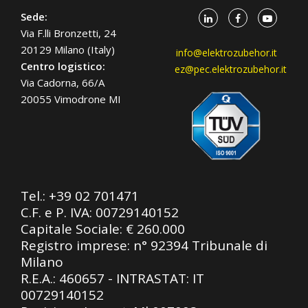
Sede:
Via F.lli Bronzetti, 24
20129 Milano (Italy)
info@elektrozubehor.it
Centro logistico:
ez@pec.elektrozubehor.it
Via Cadorna, 66/A
20055 Vimodrone MI
Tel.:
+39 02 701471
C.F. e P. IVA: 00729140152
Capitale Sociale: € 260.000
Registro imprese: n° 92394 Tribunale di
Milano
R.E.A.: 460657 - INTRASTAT: IT
00729140152