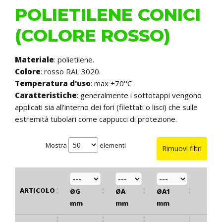
POLIETILENE CONICI
(COLORE ROSSO)
Materiale
: polietilene.
Colore
: rosso RAL 3020.
Temperatura d'uso
: max +70°C
Caratteristiche
: generalmente i sottotappi vengono
applicati sia all’interno dei fori (filettati o lisci) che sulle
estremità tubolari come cappucci di protezione.
Mostra
elementi
Rimuovi filtri
ARTICOLO
ØG
ØA
ØA1
ØB
mm
mm
mm
mm