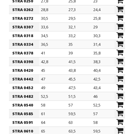
STRA 0250
27,8
25,8
23
30,8
STRA 0262
28,8
27,3
24,4
31,7
STRA 0272
30,5
29,5
25,8
32,3
STRA 0307
33,6
32,1
29
37
STRA 0318
34,5
33,2
30,3
37,9
STRA 0334
36,5
35
31,4
40
STRA 0378
41
39
35,8
44,2
STRA 0398
42,8
41,5
38,3
46
STRA 0420
45
43,8
40,4
48,8
STRA 0442
47
45,5
42,5
50
STRA 0452
49
47,5
43,4
53,3
STRA 0482
52,5
51,5
46
55,6
STRA 0540
58
57
52,5
62
STRA 0585
61
59,5
57
64,4
STRA 0591
64
63
58
67,2
STRA 0610
65
63,5
59,5
70,2