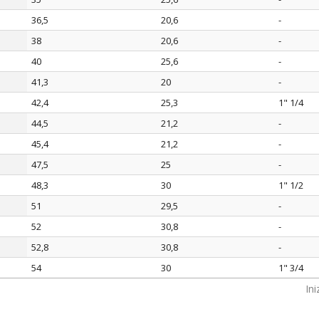
36,5
20,6
-
38
20,6
-
40
25,6
-
41,3
20
-
42,4
25,3
1" 1/4
44,5
21,2
-
45,4
21,2
-
47,5
25
-
48,3
30
1" 1/2
51
29,5
-
52
30,8
-
52,8
30,8
-
54
30
1" 3/4
Ini