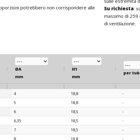
sulle estremità de
proporzioni potrebbero non corrispondere alle
Su richiesta
: 
massimo di 259 cm
di ventilazione.
ØA
H1
per tu
mm
mm
4
18,8
-
ØA
H1
per tu
5
18,8
-
mm
mm
6
18,5
-
6,35
18,5
-
7
18,5
-
8
19,8
-