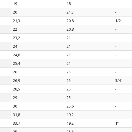
19
18
-
20
21,3
-
21,3
20,8
1/2”
22
20,8
-
23,2
21
-
24
21
-
24,8
21
-
25,4
21
-
26
25
-
26,9
25
3/4”
28,5
25
-
29
25
-
30
25,6
-
31,8
19,2
-
33,7
19,2
1”
35
25,6
-