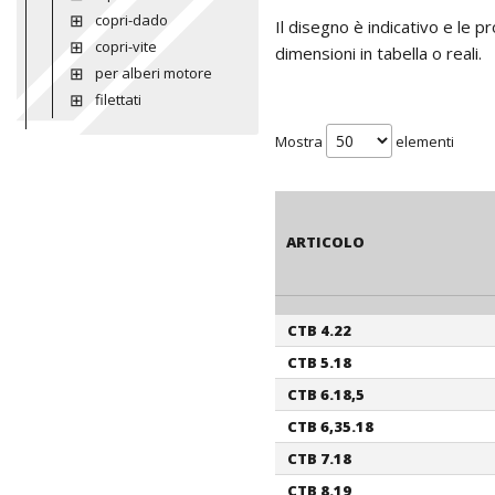
copri-dado
Il disegno è indicativo e le 
copri-vite
dimensioni in tabella o reali.
per alberi motore
filettati
Mostra
elementi
ARTICOLO
CTB 4.22
ARTICOLO
CTB 5.18
CTB 6.18,5
CTB 6,35.18
CTB 7.18
CTB 8.19