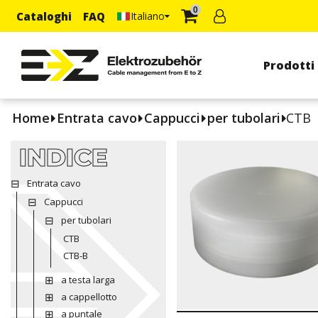
0
Cataloghi
FAQ
Italiano
Prodotti
Home
Entrata cavo
Cappucci
per tubolari
CTB
INDICE
Entrata cavo
Cappucci
per tubolari
CTB
CTB-B
a testa larga
a cappellotto
a puntale