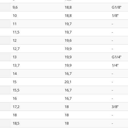
9,6
18,8
G1/8”
10
18,8
1/8”
11
19,7
-
11,5
19,7
-
12
19,6
-
12,7
19,9
-
13
19,9
G1/4”
13,7
19,9
1/4”
14
16,7
-
15
20,1
-
15,5
16,7
-
16
16,7
-
17,2
18
3/8”
18
18
-
18,5
18
-