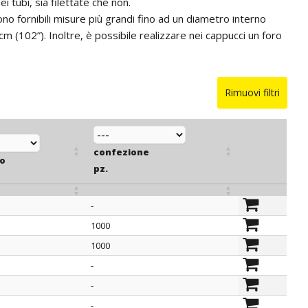
i tubi, sia filettate che non.
sono fornibili misure più grandi fino ad un diametro interno
 (102”). Inoltre, è possibile realizzare nei cappucci un foro
Rimuovi filtri
confezione
bo
pz.
-
bo
confezione
1000
pz.
1000
-
-
-