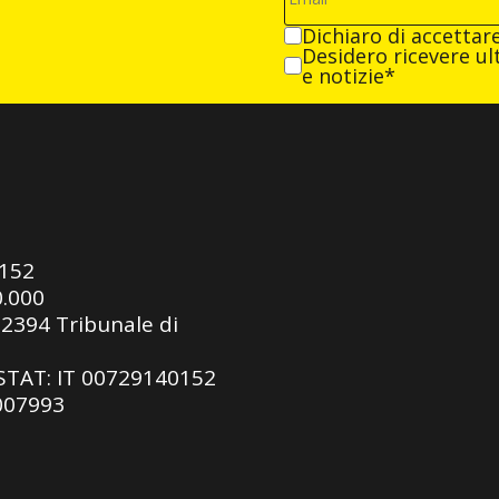
Dichiaro di accettar
Desidero ricevere ult
e notizie*
0152
0.000
92394 Tribunale di
ASTAT: IT 00729140152
 007993