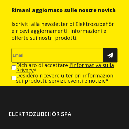
Rimani aggiornato sulle nostre novità
Iscriviti alla newsletter di Elektrozubehör
e ricevi aggiornamenti, informazioni e
offerte sui nostri prodotti.
Dichiaro di accettare
l'informativa sulla
Privacy
*
Desidero ricevere ulteriori informazioni
sui prodotti, servizi, eventi e notizie*
ELEKTROZUBEHÖR SPA