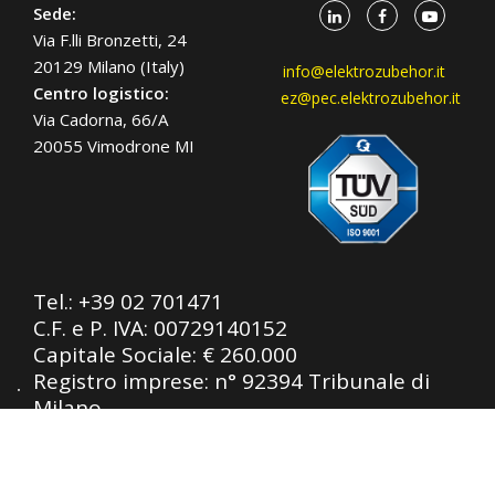
Sede:
Via F.lli Bronzetti, 24
20129 Milano (Italy)
info@elektrozubehor.it
Centro logistico:
ez@pec.elektrozubehor.it
Via Cadorna, 66/A
20055 Vimodrone MI
Tel.:
+39 02 701471
C.F. e P. IVA: 00729140152
Capitale Sociale: € 260.000
Registro imprese: n° 92394 Tribunale di
Milano
R.E.A.: 460657 - INTRASTAT: IT
00729140152
Posizione Import: Ml 007993