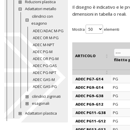
Riduzioni plastica
Il disegno è indicativo e le 
Adattatori metallo
dimensioni in tabella o reali.
cilindrici con
esagono
Mostra
elementi
ADEC/ADAC M-PG
ADEC OR M-PG
ADEC M-NPT
ADEC PG-M
ARTICOLO
ADEC OR PG-M
filetto 
ADEC PG-GAS
ADEC PG-NPT
ADEC PG7-G14
PG
ADEC GAS-M
ARTICOLO
filetto 
ADEC GAS-PG
ADEC PG9-G14
PG
ADEC PG9-G38
PG
cilindrici zigrinati
esagonali
ADEC PG9-G12
PG
ADEC PG11-G38
PG
Adattatori plastica
ADEC PG11-G12
PG
ADEC PG13-G12
PG