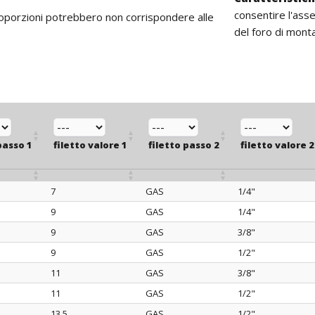
consentire l'ass
proporzioni potrebbero non corrispondere alle
del foro di mont
passo 1
filetto valore 1
filetto passo 2
filetto valore 2
7
GAS
1/4"
passo 1
filetto valore 1
filetto passo 2
filetto valore 2
9
GAS
1/4"
9
GAS
3/8"
9
GAS
1/2"
11
GAS
3/8"
11
GAS
1/2"
13,5
GAS
1/2"