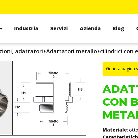
Industria
Servizi
Azienda
Blog
zioni, adattatori
Adattatori metallo
cilindrici con
Genera pagina
ADATT
CON B
METAL
Materiale
: ott
Caratteristic