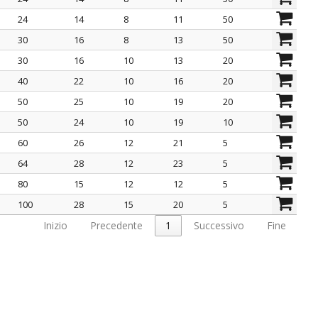
24
14
8
11
50
30
16
8
13
50
30
16
10
13
20
40
22
10
16
20
50
25
10
19
20
50
24
10
19
10
60
26
12
21
5
64
28
12
23
5
80
15
12
12
5
100
28
15
20
5
Inizio
Precedente
1
Successivo
Fine