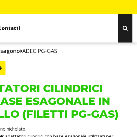
Contatti
 esagono
ADEC PG-GAS
ATORI CILINDRICI
ASE ESAGONALE IN
LO (FILETTI PG-GAS)
one nichelato.
he
: adattatori cilindrici con base esagonale utilizzati per