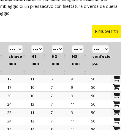
emblaggio di un pressacavo con filettatura diversa da quella
aggio.
Rimuovi filtri
chiave
H1
H2
H3
confezione
mm
mm
mm
mm
pz.
17
11
6
9
50
chiave
H1
H2
H3
confezione
17
10
7
9
50
mm
mm
mm
mm
pz.
20
10
7
9
50
24
13
7
11
50
22
11
7
9
50
24
13
7
11
50
24
14
8
11
50