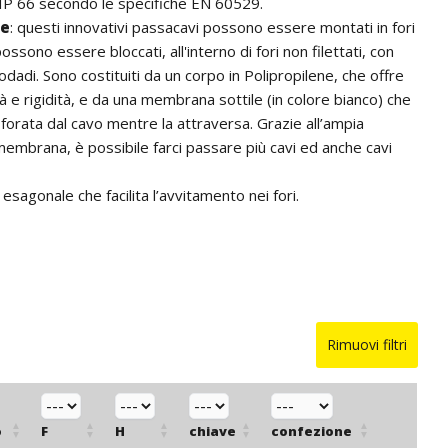
 IP 66 secondo le specifiche EN 60529.
he
: questi innovativi passacavi possono essere montati in fori
ossono essere bloccati, all'interno di fori non filettati, con
trodadi. Sono costituiti da un corpo in Polipropilene, che offre
tà e rigidità, e da una membrana sottile (in colore bianco) che
 forata dal cavo mentre la attraversa. Grazie all’ampia
 membrana, è possibile farci passare più cavi ed anche cavi
sagonale che facilita l’avvitamento nei fori.
Rimuovi filtri
o
F
H
chiave
confezione