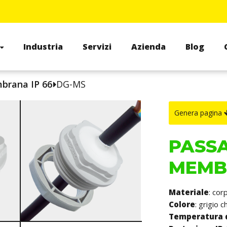
Industria
Servizi
Azienda
Blog
mbrana IP 66
DG-MS
Genera pagina
PASSA
MEMBR
Materiale
: cor
Colore
: grigio 
Temperatura 