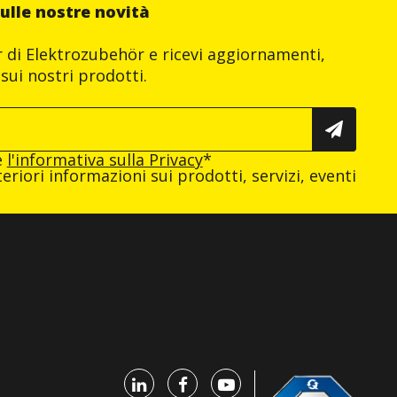
ulle nostre novità
er di Elektrozubehör e ricevi aggiornamenti,
sui nostri prodotti.
e
l'informativa sulla Privacy
*
eriori informazioni sui prodotti, servizi, eventi