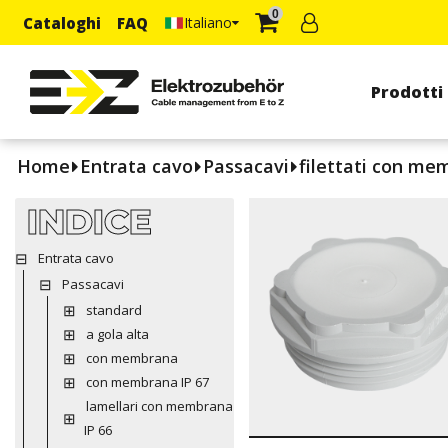
0
Cataloghi
FAQ
Italiano
Prodotti
Home
Entrata cavo
Passacavi
filettati con me
INDICE
Entrata cavo
Passacavi
standard
a gola alta
con membrana
con membrana IP 67
lamellari con membrana
IP 66