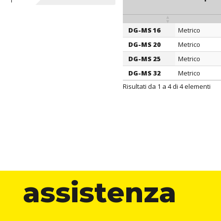
DG-MS 16
Metrico
ARTICOLO
filetto pas
DG-MS 20
Metrico
DG-MS 25
Metrico
DG-MS 32
Metrico
Risultati da 1 a 4 di 4 elementi
assistenza