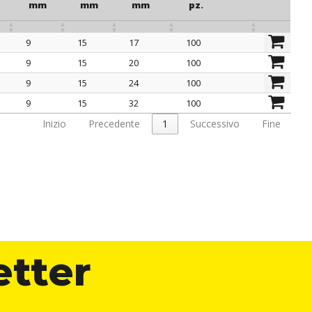
mm
mm
mm
pz.
9
15
17
100
o
F
H
chiave
confezione
9
15
20
100
mm
mm
mm
pz.
9
15
24
100
9
15
32
100
Inizio
Precedente
1
Successivo
Fine
etter