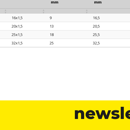
mm
mm
16x1,5
9
16,5
so
filetto valore
Ø est. cavo max
Ø foro montaggi
20x1,5
13
20,5
mm
mm
25x1,5
18
25,5
32x1,5
25
32,5
newsl