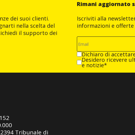
Rimani aggiornato s
ze dei suoi clienti.
Iscriviti alla newslett
narti nella scelta del
informazioni e offerte 
ichiedi il supporto dei
Dichiaro di accettar
Desidero ricevere ult
e notizie*
0152
0.000
92394 Tribunale di