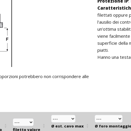
Protezione IP
:
Caratteristic
filettati oppure p
l'ausilio dei con
un’ottima stabili
viene facilmente
superficie della
piatti.
Hanno una testa e
proporzioni potrebbero non corrispondere alle
Ø est. cavo max
Ø foro montaggi
so
filetto valore