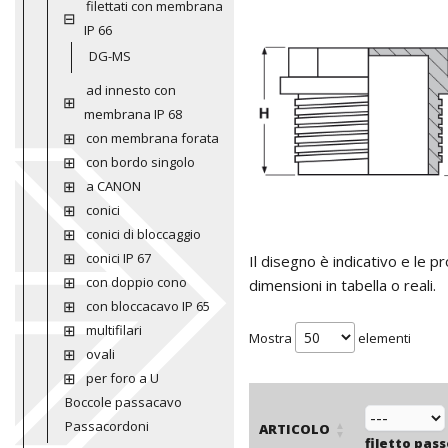
filettati con membrana
IP 66
DG-MS
ad innesto con
membrana IP 68
con membrana forata
con bordo singolo
a CANON
conici
conici di bloccaggio
conici IP 67
Il disegno è indicativo e le 
con doppio cono
dimensioni in tabella o reali.
con bloccacavo IP 65
multifilari
Mostra
elementi
ovali
per foro a U
Boccole passacavo
Passacordoni
ARTICOLO
filetto pas