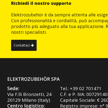
Richiedi il nostro supporto
Elektrozubehör è da sempre attenta alle esigen
Con professionalità e cordialità, può accompag
prodotto più adeguato alla tua applicazione. R
nostri specialisti.
Contattaci
ELEKTROZUBEHÖR SPA
Sede:
Tel.:
+39 02 701471
Via F.lli Bronzetti, 24
C.F. e P. IVA: 0072914
20129 Milano (Italy)
Capitale Sociale: € 26
Centro logistico:
Registro imprese: n° 