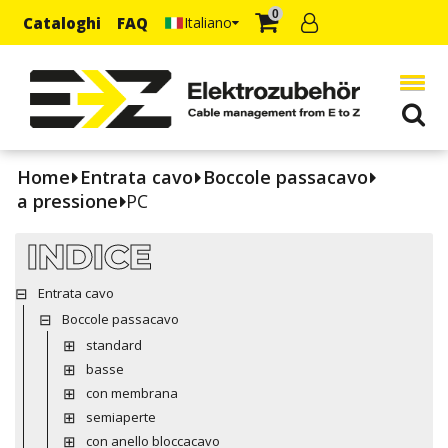
0
Cataloghi
FAQ
Italiano
Home
Entrata cavo
Boccole passacavo
a pressione
PC
INDICE
Entrata cavo
Boccole passacavo
standard
basse
con membrana
semiaperte
con anello bloccacavo