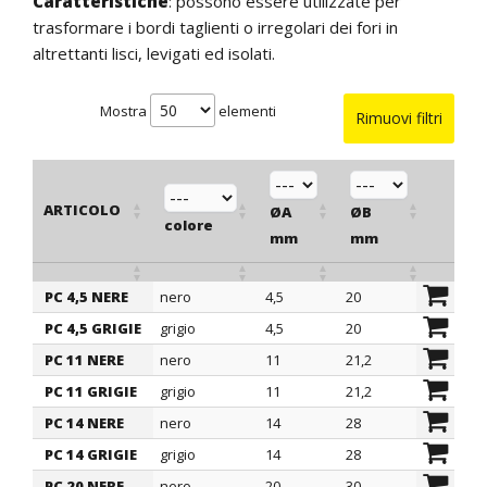
Caratteristiche
: possono essere utilizzate per
trasformare i bordi taglienti o irregolari dei fori in
altrettanti lisci, levigati ed isolati.
Mostra
elementi
Rimuovi filtri
ARTICOLO
ØA
ØB
ØG
colore
mm
mm
mm
PC 4,5 NERE
nero
4,5
20
10
ARTICOLO
colore
ØA
ØB
ØG
PC 4,5 GRIGIE
grigio
4,5
20
10
mm
mm
mm
PC 11 NERE
nero
11
21,2
14,5
PC 11 GRIGIE
grigio
11
21,2
14,5
PC 14 NERE
nero
14
28
21
PC 14 GRIGIE
grigio
14
28
21
PC 20 NERE
nero
20
30
23