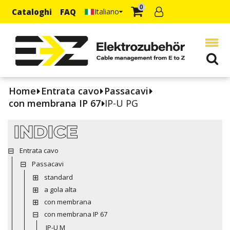
0
Cataloghi
FAQ
Italiano
Home
Entrata cavo
Passacavi
con membrana IP 67
IP-U PG
INDICE
Entrata cavo
Passacavi
standard
a gola alta
con membrana
con membrana IP 67
IP-U M