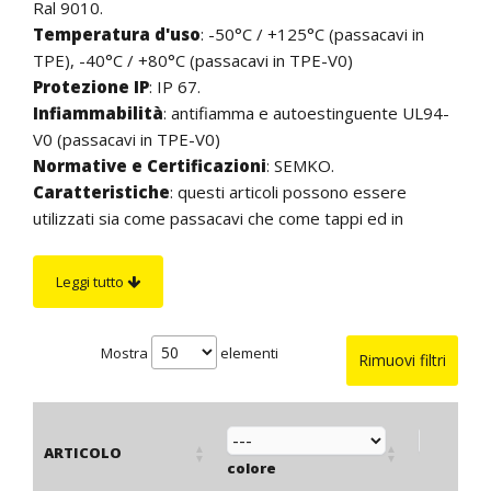
Ral 9010.
Temperatura d'uso
: -50°C / +125°C (passacavi in
TPE), -40°C / +80°C (passacavi in TPE-V0)
Protezione IP
: IP 67.
Infiammabilità
: antifiamma e autoestinguente UL94-
V0 (passacavi in TPE-V0)
Normative e Certificazioni
: SEMKO.
Caratteristiche
: questi articoli possono essere
utilizzati sia come passacavi che come tappi ed in
entrambi i casi assicurano una tenuta IP 67. Sono
caratterizzati dalla membrana "pop-out" che può essere
Leggi tutto
facilmente forata dal cavo mentre la attraversa, senza,
quindi, la necessità di utilizzare alcun utensile. Sono
estremamente flessibili, si adattano ad un’ampia gamma
Mostra
elementi
Rimuovi filtri
di diametri di cavo e, grazie ad una sporgenza interna in
corrispondenza della membrana, conservano inalterate
le caratteristiche di tenuta anche nel caso in cui il cavo, in
ARTICOLO
prossimità del foro, si piega ad angolo. Dato che sono
colore
material
realizzati in TPE morbido sono particolarmente adatti