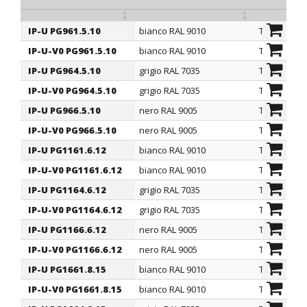
per applicazioni su superfici curve. Infine, sono
particolarmente adatti al settore dell'illuminazione ed in
IP-U PG961.5.10
bianco RAL 9010
TPE
ARTICOLO
colore
material
particolare agli apparecchi a LED in quanto sono
IP-U-V0 PG961.5.10
bianco RAL 9010
TPE-V0
prodotti in TPE senza aggiunta di zolfo.
IP-U PG964.5.10
grigio RAL 7035
TPE
Su richiesta
: per quantità, possono essere forniti in
IP-U-V0 PG964.5.10
grigio RAL 7035
TPE-V0
altri colori come da tabella RAL.
IP-U PG966.5.10
nero RAL 9005
TPE
IP-U-V0 PG966.5.10
nero RAL 9005
TPE-V0
IP-U PG1161.6.12
bianco RAL 9010
TPE
IP-U-V0 PG1161.6.12
bianco RAL 9010
TPE-V0
IP-U PG1164.6.12
grigio RAL 7035
TPE
IP-U-V0 PG1164.6.12
grigio RAL 7035
TPE-V0
IP-U PG1166.6.12
nero RAL 9005
TPE
IP-U-V0 PG1166.6.12
nero RAL 9005
TPE-V0
IP-U PG1661.8.15
bianco RAL 9010
TPE
IP-U-V0 PG1661.8.15
bianco RAL 9010
TPE-V0