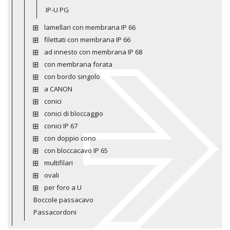
IP-U PG
lamellari con membrana IP 66
filettati con membrana IP 66
ad innesto con membrana IP 68
con membrana forata
con bordo singolo
a CANON
conici
conici di bloccaggio
conici IP 67
con doppio cono
con bloccacavo IP 65
multifilari
ovali
per foro a U
Boccole passacavo
Passacordoni