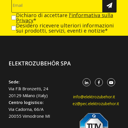
Dichiaro di accettare
l'informativa sulla
Privacy
*
Desidero ricevere ulteriori informazioni
sui prodotti, servizi, eventi e notizie*
ELEKTROZUBEHÖR SPA
Sede:
Via F.lli Bronzetti, 24
20129 Milano (Italy)
info@elektrozubehor.it
Centro logistico:
ez@pec.elektrozubehor.it
Via Cadorna, 66/A
20055 Vimodrone MI