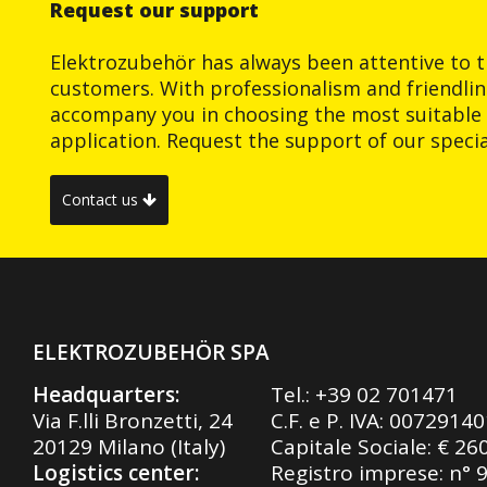
Request our support
Elektrozubehör has always been attentive to t
customers. With professionalism and friendlin
accompany you in choosing the most suitable 
application. Request the support of our special
Contact us
ELEKTROZUBEHÖR SPA
Headquarters:
Tel.:
+39 02 701471
Via F.lli Bronzetti, 24
C.F. e P. IVA: 0072914
20129 Milano (Italy)
Capitale Sociale: € 26
Logistics center:
Registro imprese: n° 