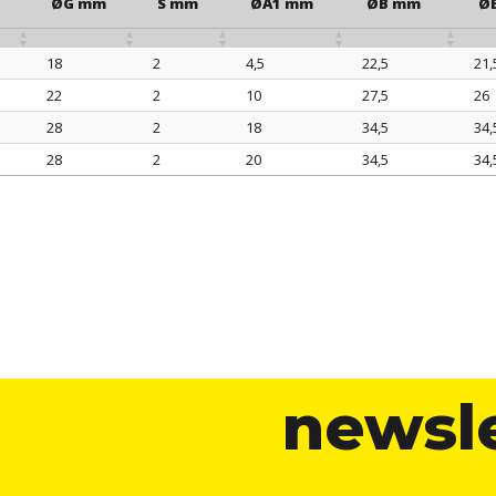
ØG mm
S mm
ØA1 mm
ØB mm
Ø
18
2
4,5
22,5
21,
m
ØG mm
S mm
ØA1 mm
ØB mm
Ø
22
2
10
27,5
26
28
2
18
34,5
34,
28
2
20
34,5
34,
newsl