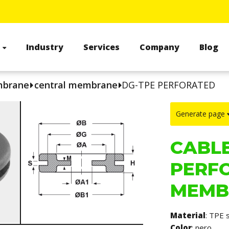
s
Industry
Services
Company
Blog
mbrane
central membrane
DG-TPE PERFORATED
Generate page
CABLE
PERF
MEMB
Material
: TPE 
Color
: nero.