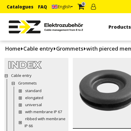
0
Catalogues
FAQ
English
Product
Home
Cable entry
Grommets
with pierced me
INDEX
Cable entry
Grommets
standard
elongated
universal
with membrane IP 67
ribbed with membrane
IP 66