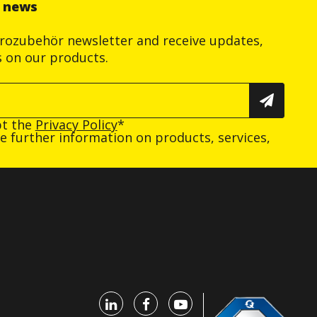
r news
trozubehör newsletter and receive updates,
s on our products.
pt the
Privacy Policy
*
ive further information on products, services,