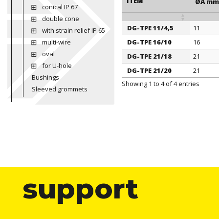
ITEM
ØA mm
conical IP 67
double cone
DG-TPE 11/4,5
11
with strain relief IP 65
ITEM
ØA m
multi-wire
DG-TPE 16/10
16
oval
DG-TPE 21/18
21
for U-hole
DG-TPE 21/20
21
Bushings
Showing 1 to 4 of 4 entries
Sleeved grommets
support