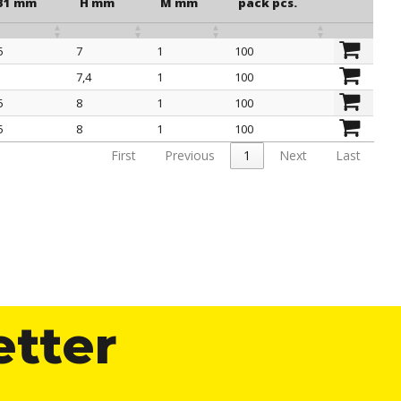
B1 mm
H mm
M mm
pack pcs.
5
7
1
100
B1 mm
H mm
M mm
pack pcs.
7,4
1
100
5
8
1
100
5
8
1
100
First
Previous
1
Next
Last
etter