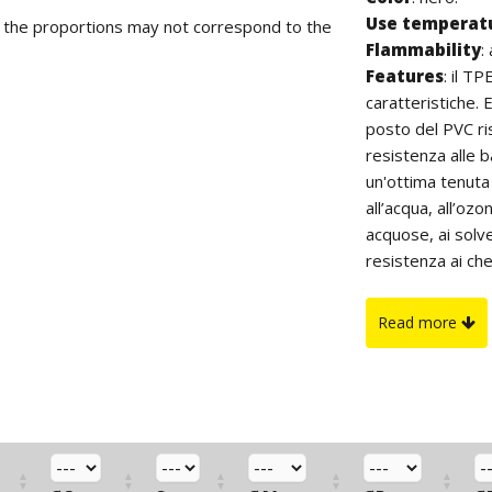
Use temperat
d the proportions may not correspond to the
Flammability
:
Features
: il T
caratteristiche. 
posto del PVC ri
resistenza alle 
un'ottima tenuta
all’acqua, all’ozo
acquose, ai solve
resistenza ai che
all'invecchiament
proprietà elettri
Read more
Inoltre, non con
On request
: pa