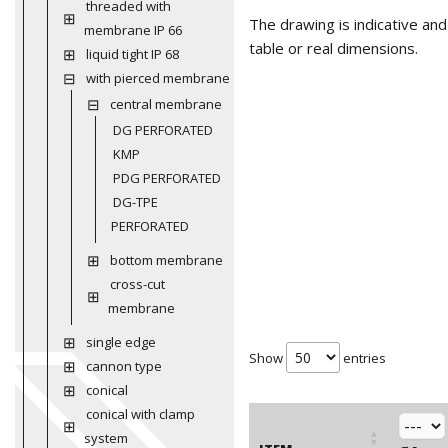
threaded with
The drawing is indicative an
membrane IP 66
table or real dimensions.
liquid tight IP 68
with pierced membrane
central membrane
DG PERFORATED
KMP
PDG PERFORATED
DG-TPE
PERFORATED
bottom membrane
cross-cut
membrane
single edge
Show
entries
cannon type
conical
conical with clamp
system