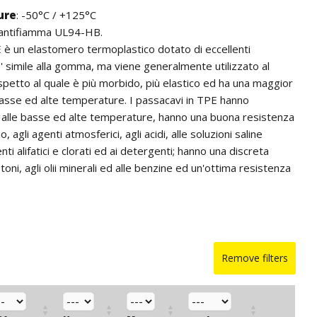
ure
: -50°C / +125°C
 antifiamma UL94-HB.
PE è un elastomero termoplastico dotato di eccellenti
E' simile alla gomma, ma viene generalmente utilizzato al
spetto al quale è più morbido, più elastico ed ha una maggior
basse ed alte temperature. I passacavi in TPE hanno
 alle basse ed alte temperature, hanno una buona resistenza
no, agli agenti atmosferici, agli acidi, alle soluzioni saline
nti alifatici e clorati ed ai detergenti; hanno una discreta
toni, agli olii minerali ed alle benzine ed un'ottima resistenza
o. Sono dotati di estrema flessibilità ed elasticità e di buone
che.
tengono alogeni.
ssacavi in altri colori ed in silicone per quantità.
Remove filters