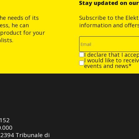
Stay updated on ou
he needs of its
Subscribe to the Elek
ess, he can
information and offer
product for your
ists.
I declare that I acce
I would like to rece
events and news*
0152
0.000
92394 Tribunale di