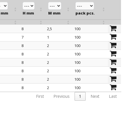
 mm
H mm
M mm
pack pcs.
8
2,5
100
 mm
H mm
M mm
pack pcs.
7
1
100
8
2
100
8
2
100
8
2
100
8
2
100
8
2
100
8
2
100
First
Previous
1
Next
Last