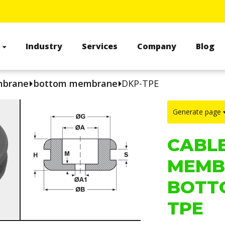
s
Industry
Services
Company
Blog
mbrane
bottom membrane
DKP-TPE
Generate page
CABL
MEMB
BOTT
TPE