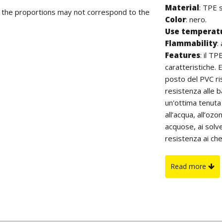
Material
: TPE 
d the proportions may not correspond to the
Color
: nero.
Use temperat
Flammability
:
Features
: il T
caratteristiche. 
posto del PVC ri
resistenza alle 
un'ottima tenuta
all’acqua, all’ozo
acquose, ai solve
resistenza ai che
all'invecchiament
proprietà elettri
Read more
Inoltre, non con
On request
: pa