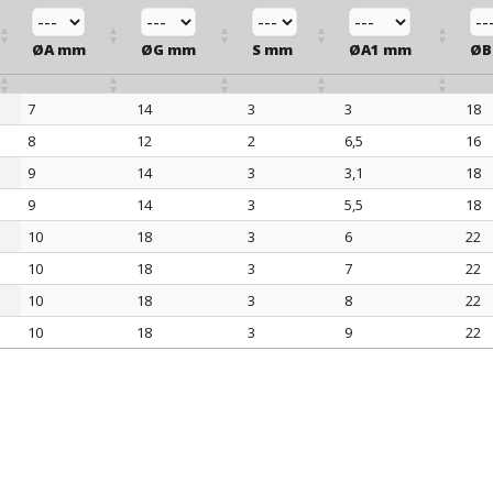
ØA mm
ØG mm
S mm
ØA1 mm
ØB
7
14
3
3
18
ØA mm
ØG mm
S mm
ØA1 mm
ØB
8
12
2
6,5
16
9
14
3
3,1
18
9
14
3
5,5
18
10
18
3
6
22
10
18
3
7
22
10
18
3
8
22
10
18
3
9
22