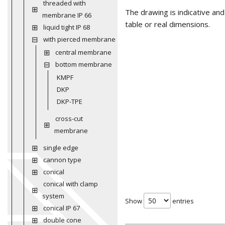
threaded with
The drawing is indicative an
membrane IP 66
table or real dimensions.
liquid tight IP 68
with pierced membrane
central membrane
bottom membrane
KMPF
DKP
DKP-TPE
cross-cut
membrane
single edge
cannon type
conical
conical with clamp
system
Show
entries
conical IP 67
double cone