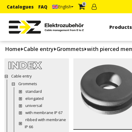
0
Catalogues
FAQ
English
Product
Home
Cable entry
Grommets
with pierced me
INDEX
Cable entry
Grommets
standard
elongated
universal
with membrane IP 67
ribbed with membrane
IP 66