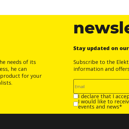
newsl
Stay updated on ou
he needs of its
Subscribe to the Elek
ess, he can
information and offer
product for your
ists.
I declare that I acce
I would like to rece
events and news*