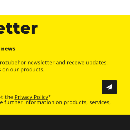
etter
r news
trozubehör newsletter and receive updates,
s on our products.
pt the
Privacy Policy
*
ive further information on products, services,