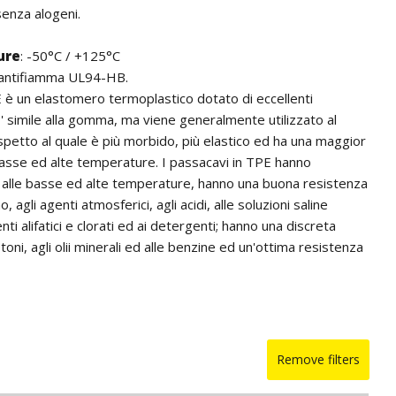
senza alogeni.
ure
: -50°C / +125°C
 antifiamma UL94-HB.
PE è un elastomero termoplastico dotato di eccellenti
E' simile alla gomma, ma viene generalmente utilizzato al
spetto al quale è più morbido, più elastico ed ha una maggior
basse ed alte temperature. I passacavi in TPE hanno
 alle basse ed alte temperature, hanno una buona resistenza
no, agli agenti atmosferici, agli acidi, alle soluzioni saline
nti alifatici e clorati ed ai detergenti; hanno una discreta
toni, agli olii minerali ed alle benzine ed un'ottima resistenza
o. Sono dotati di estrema flessibilità ed elasticità e di buone
che.
tengono alogeni.
ssacavi in altri colori ed in silicone per quantità.
Remove filters