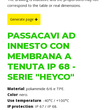
correspond to the table or real dimensions.
Generate page
PASSACAVI AD
INNESTO CON
MEMBRANA A
TENUTA IP 68 -
SERIE "HEYCO"
Material
: poliammide 6/6 e TPE.
Color
: nero.
Use temperature
: -40°C / +100°C
IP protection
:
IP 67 / IP 68.