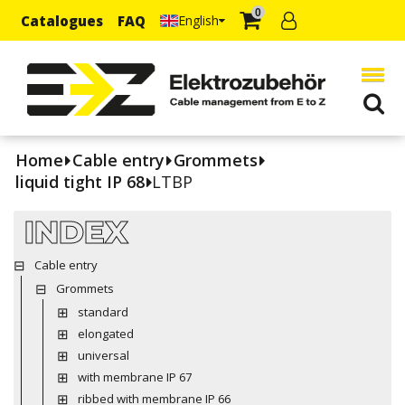
0
Catalogues
FAQ
English
Home
Cable entry
Grommets
liquid tight IP 68
LTBP
INDEX
Cable entry
Grommets
standard
elongated
universal
with membrane IP 67
ribbed with membrane IP 66