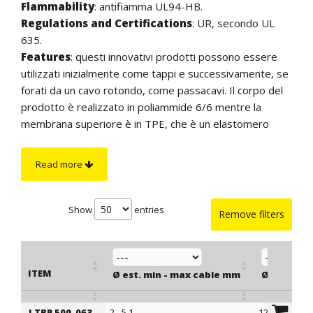
Flammability
: antifiamma UL94-HB.
Regulations and Certifications
: UR, secondo UL
635.
Features
: questi innovativi prodotti possono essere
utilizzati inizialmente come tappi e successivamente, se
forati da un cavo rotondo, come passacavi. Il corpo del
prodotto è realizzato in poliammide 6/6 mentre la
membrana superiore è in TPE, che è un elastomero
termoplastico con eccellenti caratteristiche. Sia come
tappi che come passacavi, anche se perforati da un cavo
Read more
(o da un tubo), questi prodotti offrono una tenuta
IP67/68. Come passacavi garantiscono un eccellente
isolamento e protezione meccanica a cavi elettrici, cavi
Show
entries
Remove filters
di telecomunicazione e tubi. Si innestano nei fori con la
semplice pressione delle dita e, grazie ai dentini di
fissaggio, si fissano a scatto adattandosi allo spessore
ITEM
del telaio fino ad un massimo indicato in tabella.
Ø est. min - max cable mm
Ø mountin
Possono essere installati in telai con uno spessore
variabile da 0,5 mm a 6,4 mm.
LTBP 500-063
2 - 5,1
12,7