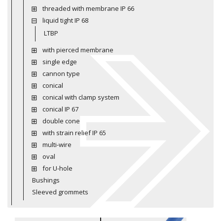
threaded with membrane IP 66
liquid tight IP 68
LTBP
with pierced membrane
single edge
cannon type
conical
conical with clamp system
conical IP 67
double cone
with strain relief IP 65
multi-wire
oval
for U-hole
Bushings
Sleeved grommets