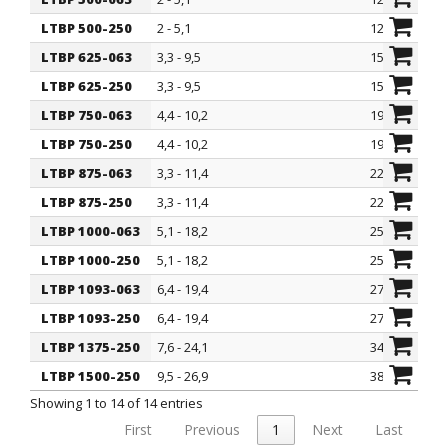
ITEM
Ø est. min - max cable mm
Ø mountin
LTBP 500-250
2 - 5,1
12,7
LTBP 625-063
3,3 - 9,5
15,9
LTBP 625-250
3,3 - 9,5
15,9
LTBP 750-063
4,4 - 10,2
19,1
LTBP 750-250
4,4 - 10,2
19,1
LTBP 875-063
3,3 - 11,4
22,2
LTBP 875-250
3,3 - 11,4
22,2
LTBP 1000-063
5,1 - 18,2
25,4
LTBP 1000-250
5,1 - 18,2
25,4
LTBP 1093-063
6,4 - 19,4
27,8
LTBP 1093-250
6,4 - 19,4
27,8
LTBP 1375-250
7,6 - 24,1
34,9
LTBP 1500-250
9,5 - 26,9
38,1
Showing 1 to 14 of 14 entries
First
Previous
1
Next
Last