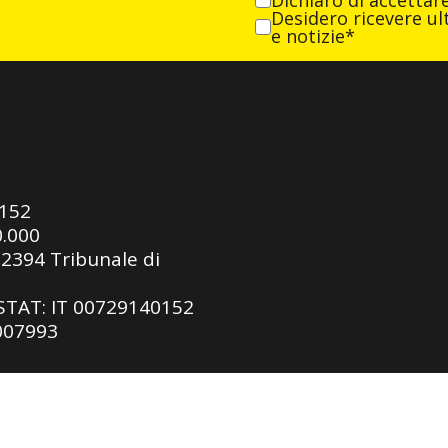
Dichiaro di accettar
Desidero ricevere ult
e notizie*
0152
0.000
92394 Tribunale di
ASTAT: IT 00729140152
 007993
gy SRL