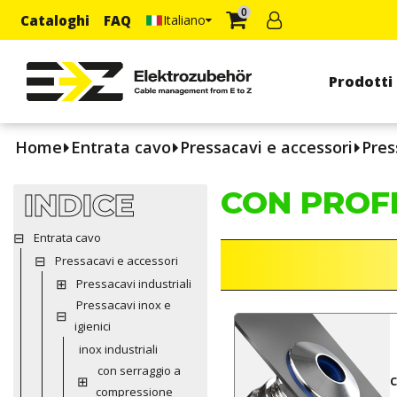
0
Cataloghi
FAQ
Italiano
Prodotti
Home
Entrata cavo
Pressacavi e accessori
Pres
CON PROF
INDICE
Entrata cavo
Pressacavi e accessori
Pressacavi industriali
Pressacavi inox e
igienici
inox industriali
con serraggio a
c
compressione