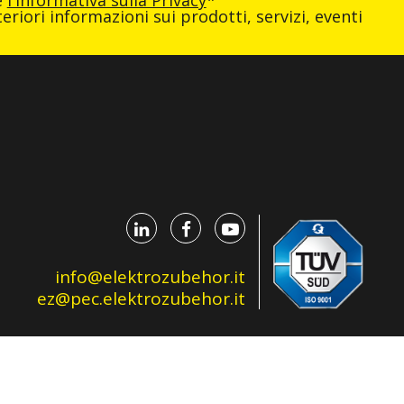
e
l'informativa sulla Privacy
*
eriori informazioni sui prodotti, servizi, eventi
info@elektrozubehor.it
ez@pec.elektrozubehor.it