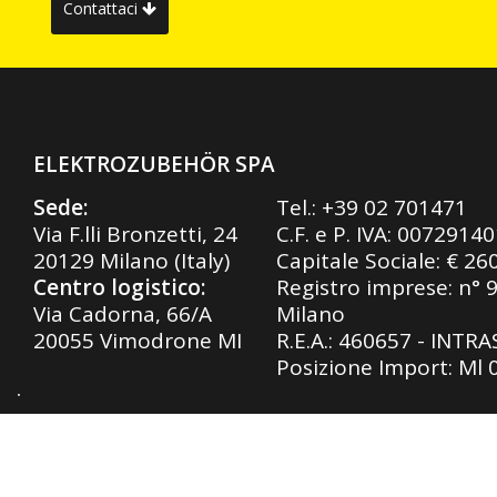
Contattaci
ELEKTROZUBEHÖR SPA
Sede:
Tel.:
+39 02 701471
Via F.lli Bronzetti, 24
C.F. e P. IVA: 0072914
20129 Milano (Italy)
Capitale Sociale: € 26
Centro logistico:
Registro imprese: n° 
Via Cadorna, 66/A
Milano
20055 Vimodrone MI
R.E.A.: 460657 - INTR
Posizione Import: Ml
Privacy Policy
|
Cookie Policy
| Design by
SLTechnolo