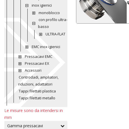
inox igienici
monoblocco
con profilo ultra-
basso
ULTRA-FLAT
EMC inox igienici
Pressacavi EMC
Pressacavi EX
Accessori
Controdadi, ampliatori,
riduzioni, adattatori
Tappi filettati plastica
Tappi filettati metallo
Le misure sono da intendersi in
mm
Gamma pressacavi