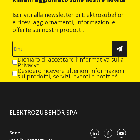
Iscriviti alla newsletter di Elektrozubehör
e ricevi aggiornamenti, informazioni e
offerte sui nostri prodotti.
Dichiaro di accettare
l'informativa sulla
Privacy
*
Desidero ricevere ulteriori informazioni
sui prodotti, servizi, eventi e notizie*
ELEKTROZUBEHÖR SPA
Sede: