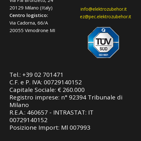
Via F.lli Bronzetti, 24
20129 Milano (Italy)
info@elektrozubehor.it
Centro logistico:
ez@pec.elektrozubehor.it
Via Cadorna, 66/A
20055 Vimodrone MI
Tel.:
+39 02 701471
C.F. e P. IVA: 00729140152
Capitale Sociale: € 260.000
Registro imprese: n° 92394 Tribunale di
Milano
R.E.A.: 460657 - INTRASTAT: IT
00729140152
Posizione Import: Ml 007993