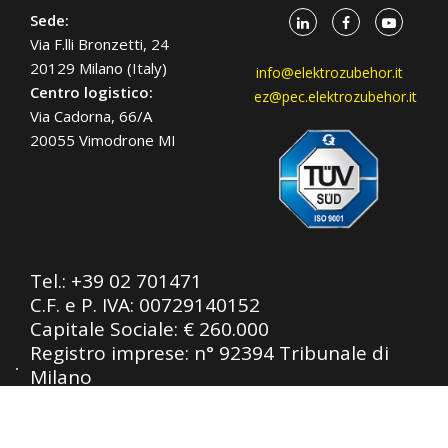
Sede:
Via F.lli Bronzetti, 24
20129 Milano (Italy)
info@elektrozubehor.it
Centro logistico:
ez@pec.elektrozubehor.it
Via Cadorna, 66/A
20055 Vimodrone MI
Tel.:
+39 02 701471
C.F. e P. IVA: 00729140152
Capitale Sociale: € 260.000
Registro imprese: n° 92394 Tribunale di
Milano
R.E.A.: 460657 - INTRASTAT: IT
00729140152