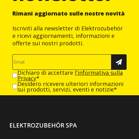
Rimani aggiornato sulle nostre novità
Iscriviti alla newsletter di Elektrozubehör
e ricevi aggiornamenti, informazioni e
offerte sui nostri prodotti.
Dichiaro di accettare
l'informativa sulla
Privacy
*
Desidero ricevere ulteriori informazioni
sui prodotti, servizi, eventi e notizie*
ELEKTROZUBEHÖR SPA