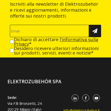
Iscriviti alla newsletter di Elektrozubehör
e ricevi aggiornamenti, informazioni e
offerte sui nostri prodotti.
Dichiaro di accettare
l'informativa sulla
Privacy
*
Desidero ricevere ulteriori informazioni
sui prodotti, servizi, eventi e notizie*
ELEKTROZUBEHÖR SPA
Sede:
Via F.lli Bronzetti, 24
20129 Milano (Italy)
info@elektrozubehor.it