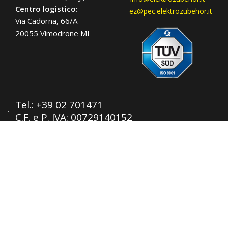
Centro logistico:
ez@pec.elektrozubehor.it
Via Cadorna, 66/A
20055 Vimodrone MI
Tel.:
+39 02 701471
C.F. e P. IVA: 00729140152
Capitale Sociale: € 260.000
Registro imprese: n° 92394 Tribunale di
Milano
R.E.A.: 460657 - INTRASTAT: IT
00729140152
Posizione Import: Ml 007993