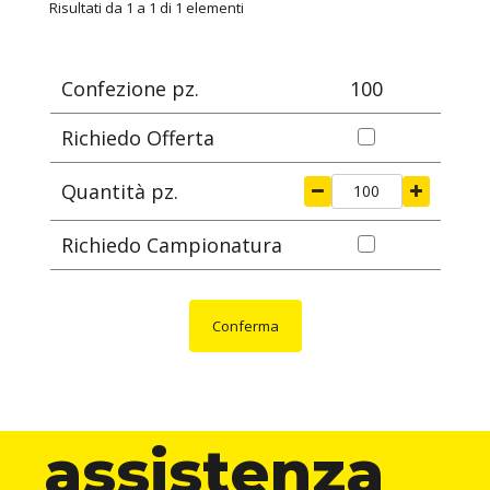
ARTICOLO
specifica
ØA
ØG
S
ØB
Risultati da 1 a 1 di 1 elementi
mm
mm
mm
mm
Confezione pz.
100
Richiedo Offerta
Quantità pz.
Richiedo Campionatura
Conferma
assistenza