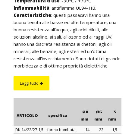
Temperatura d'uso
: -30°C / +70°C
Infiammabilità
: antifiamma UL94-HB.
Caratteristiche
: questi passacavi hanno una
buona tenuta alle basse ed alte temperature, una
buona resistenza all'acqua, agli acidi diluiti, alle
soluzioni alcaline, ai sali, all'ozono ed ai raggi UV;
hanno una discreta resistenza ai chetoni, agli olii
minerali, alle benzine, agli esteri ed un'ottima
resistenza all'invecchiamento. Sono dotati di grande
morbidezza e di ottime proprietà dielettriche.
L'esecuzione particolarmente curata e la superficie
perfettamente liscia e brillante offrono la possibilità
Leggi tutto
di utilizzare i nostri passacavi su qualsiasi
apparecchiatura.
Su richiesta
: passacavi in color grigio, bianco ed in
altri colori per quantità.
ØA
ØG
S
ØB
ARTICOLO
specifica
mm
mm
mm
mm
DK 14/22/27-1,5
forma bombata
14
22
1,5
27