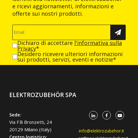
e ricevi aggiornamenti, informazioni e
offerte sui nostri prodotti.
Dichiaro di accettare
l'informativa sulla
Privacy
*
Desidero ricevere ulteriori informazioni
sui prodotti, servizi, eventi e notizie*
ELEKTROZUBEHÖR SPA
Sede:
Via F.lli Bronzetti, 24
20129 Milano (Italy)
info@elektrozubehor.it
Centro logistico: