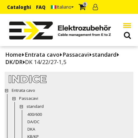
0
Cataloghi
FAQ
Italiano
Home
Entrata cavo
Passacavi
standard
DK/DR
DK 14/22/27-1,5
INDICE
Entrata cavo
Passacavi
standard
400/600
DA/DC
DKA
KB/KP