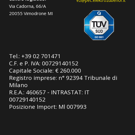
ez@pec.elektrozubehor.it
Via Cadorna, 66/A
20055 Vimodrone MI
Tel.:
+39 02 701471
C.F. e P. IVA: 00729140152
Capitale Sociale: € 260.000
Registro imprese: n° 92394 Tribunale di
Milano
R.E.A.: 460657 - INTRASTAT: IT
00729140152
Posizione Import: Ml 007993