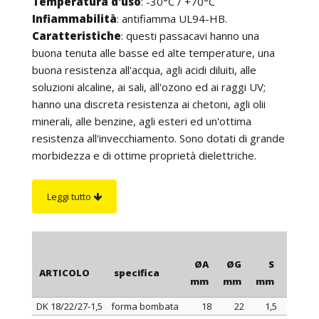
Temperatura d'uso
: -30°C / +70°C
Infiammabilità
: antifiamma UL94-HB.
Caratteristiche
: questi passacavi hanno una
buona tenuta alle basse ed alte temperature, una
buona resistenza all'acqua, agli acidi diluiti, alle
soluzioni alcaline, ai sali, all'ozono ed ai raggi UV;
hanno una discreta resistenza ai chetoni, agli olii
minerali, alle benzine, agli esteri ed un'ottima
resistenza all'invecchiamento. Sono dotati di grande
morbidezza e di ottime proprietà dielettriche.
L'esecuzione particolarmente curata e la superficie
perfettamente liscia e brillante offrono la possibilità
Leggi tutto
di utilizzare i nostri passacavi su qualsiasi
apparecchiatura.
Su richiesta
: passacavi in color grigio, bianco ed in
altri colori per quantità.
ØA
ØG
S
ØB
ARTICOLO
specifica
mm
mm
mm
mm
DK 18/22/27-1,5
forma bombata
18
22
1,5
27