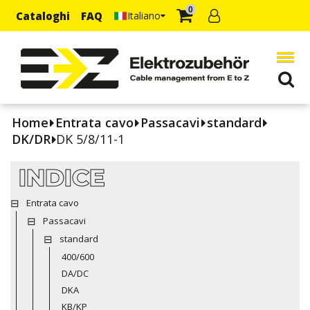
0
Cataloghi
FAQ
Italiano
Home
Entrata cavo
Passacavi
standard
DK/DR
DK 5/8/11-1
INDICE
Entrata cavo
Passacavi
standard
400/600
DA/DC
DKA
KB/KP