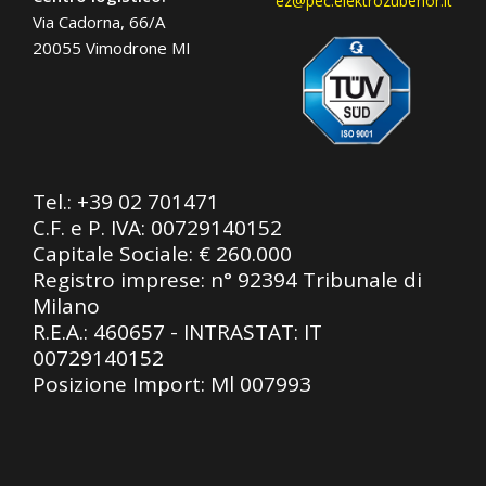
ez@pec.elektrozubehor.it
Via Cadorna, 66/A
20055 Vimodrone MI
Tel.:
+39 02 701471
C.F. e P. IVA: 00729140152
Capitale Sociale: € 260.000
Registro imprese: n° 92394 Tribunale di
Milano
R.E.A.: 460657 - INTRASTAT: IT
00729140152
Posizione Import: Ml 007993