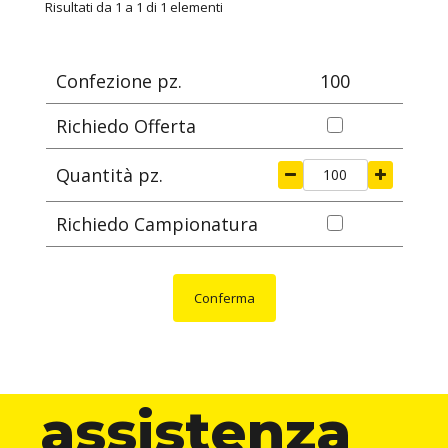
ARTICOLO
specifica
ØA
ØG
S
ØB
Risultati da 1 a 1 di 1 elementi
mm
mm
mm
mm
Confezione pz.
100
Richiedo Offerta
Quantità pz.
Richiedo Campionatura
Conferma
assistenza