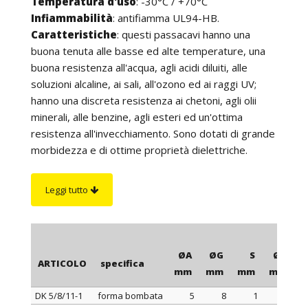
Temperatura d'uso
: -30°C / +70°C
Infiammabilità
: antifiamma UL94-HB.
Caratteristiche
: questi passacavi hanno una
buona tenuta alle basse ed alte temperature, una
buona resistenza all'acqua, agli acidi diluiti, alle
soluzioni alcaline, ai sali, all'ozono ed ai raggi UV;
hanno una discreta resistenza ai chetoni, agli olii
minerali, alle benzine, agli esteri ed un'ottima
resistenza all'invecchiamento. Sono dotati di grande
morbidezza e di ottime proprietà dielettriche.
L'esecuzione particolarmente curata e la superficie
perfettamente liscia e brillante offrono la possibilità
Leggi tutto
di utilizzare i nostri passacavi su qualsiasi
apparecchiatura.
Su richiesta
: passacavi in color grigio, bianco ed in
altri colori per quantità.
ØA
ØG
S
ØB
ARTICOLO
specifica
mm
mm
mm
mm
DK 5/8/11-1
forma bombata
5
8
1
11