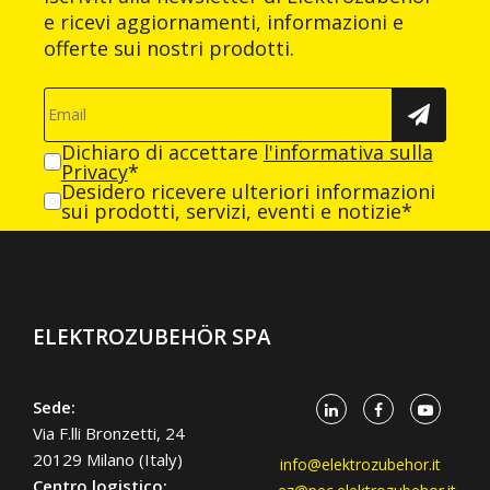
e ricevi aggiornamenti, informazioni e
offerte sui nostri prodotti.
Dichiaro di accettare
l'informativa sulla
Privacy
*
Desidero ricevere ulteriori informazioni
sui prodotti, servizi, eventi e notizie*
ELEKTROZUBEHÖR SPA
Sede:
Via F.lli Bronzetti, 24
20129 Milano (Italy)
info@elektrozubehor.it
Centro logistico: