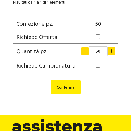
ARTICOLO
specifica
ØA
ØG
S
ØB
H
Risultati da 1 a 1 di 1 elementi
mm
mm
mm
mm
mm
Confezione pz.
50
Richiedo Offerta
Quantità pz.
Richiedo Campionatura
Conferma
assistenza