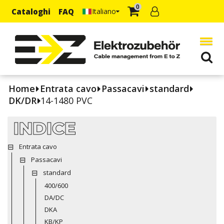
0
Cataloghi
FAQ
Italiano
Home
Entrata cavo
Passacavi
standard
DK/DR
14-1480 PVC
INDICE
Entrata cavo
Passacavi
standard
400/600
DA/DC
DKA
KB/KP