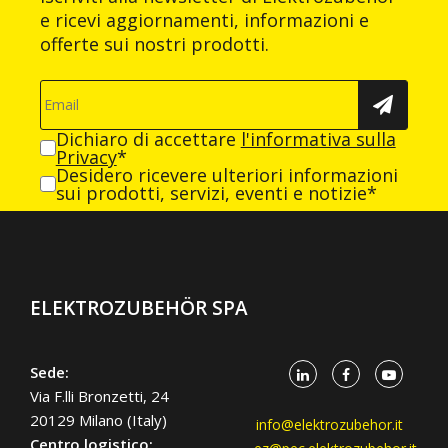
e ricevi aggiornamenti, informazioni e
offerte sui nostri prodotti.
Dichiaro di accettare
l'informativa sulla
Privacy
*
Desidero ricevere ulteriori informazioni
sui prodotti, servizi, eventi e notizie*
ELEKTROZUBEHÖR SPA
Sede:
Via F.lli Bronzetti, 24
20129 Milano (Italy)
info@elektrozubehor.it
Centro logistico: