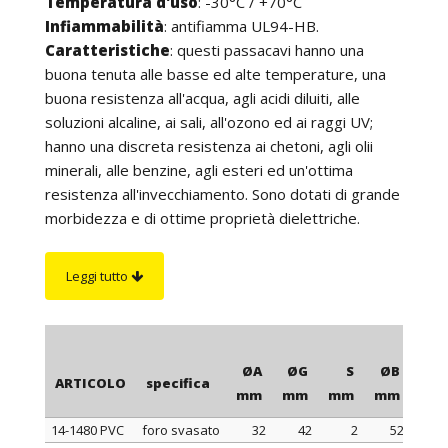
Temperatura d'uso
: -30°C / +70°C
Infiammabilità
: antifiamma UL94-HB.
Caratteristiche
: questi passacavi hanno una
buona tenuta alle basse ed alte temperature, una
buona resistenza all'acqua, agli acidi diluiti, alle
soluzioni alcaline, ai sali, all'ozono ed ai raggi UV;
hanno una discreta resistenza ai chetoni, agli olii
minerali, alle benzine, agli esteri ed un'ottima
resistenza all'invecchiamento. Sono dotati di grande
morbidezza e di ottime proprietà dielettriche.
L'esecuzione particolarmente curata e la superficie
perfettamente liscia e brillante offrono la possibilità
Leggi tutto
di utilizzare i nostri passacavi su qualsiasi
apparecchiatura.
Su richiesta
: passacavi in color grigio, bianco ed in
altri colori per quantità.
ØA
ØG
S
ØB
H
ARTICOLO
specifica
mm
mm
mm
mm
mm
14-1480 PVC
foro svasato
32
42
2
52
1