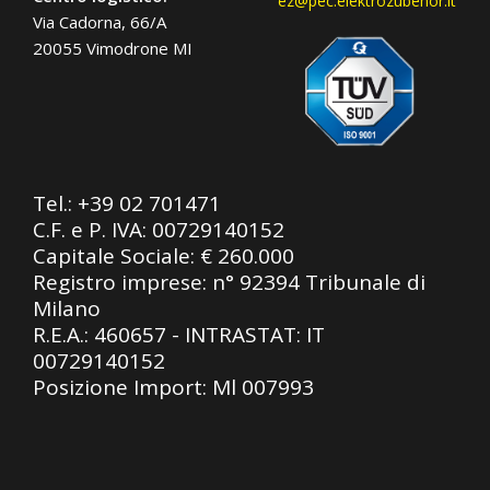
ez@pec.elektrozubehor.it
Via Cadorna, 66/A
20055 Vimodrone MI
Tel.:
+39 02 701471
C.F. e P. IVA: 00729140152
Capitale Sociale: € 260.000
Registro imprese: n° 92394 Tribunale di
Milano
R.E.A.: 460657 - INTRASTAT: IT
00729140152
Posizione Import: Ml 007993