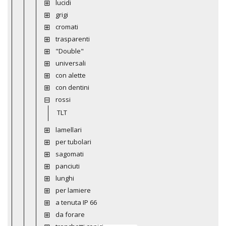
lucidi
grigi
cromati
trasparenti
"Double"
universali
con alette
con dentini
rossi
TLT
lamellari
per tubolari
sagomati
panciuti
lunghi
per lamiere
a tenuta IP 66
da forare