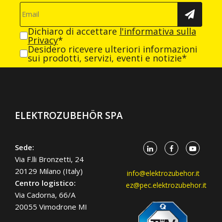
Dichiaro di accettare
l'informativa sulla
Privacy
*
Desidero ricevere ulteriori informazioni
sui prodotti, servizi, eventi e notizie*
ELEKTROZUBEHÖR SPA
Sede:
Via F.lli Bronzetti, 24
20129 Milano (Italy)
info@elektrozubehor.it
Centro logistico:
ez@pec.elektrozubehor.it
Via Cadorna, 66/A
20055 Vimodrone MI