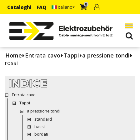
0
Cataloghi
FAQ
Italiano
Home
Entrata cavo
Tappi
a pressione tondi
rossi
INDICE
Entrata cavo
Tappi
a pressione tondi
standard
bassi
bordati