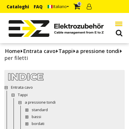
0
Cataloghi
FAQ
Italiano
Home
Entrata cavo
Tappi
a pressione tondi
per filetti
INDICE
Entrata cavo
Tappi
a pressione tondi
standard
bassi
bordati