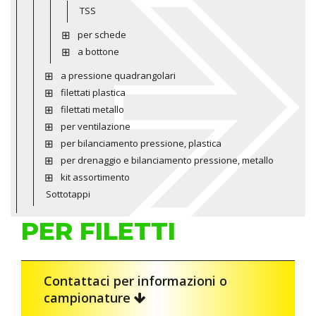
TSS
per schede
a bottone
a pressione quadrangolari
filettati plastica
filettati metallo
per ventilazione
per bilanciamento pressione, plastica
per drenaggio e bilanciamento pressione, metallo
kit assortimento
Sottotappi
PER FILETTI
Contattaci per informazioni o
campionature