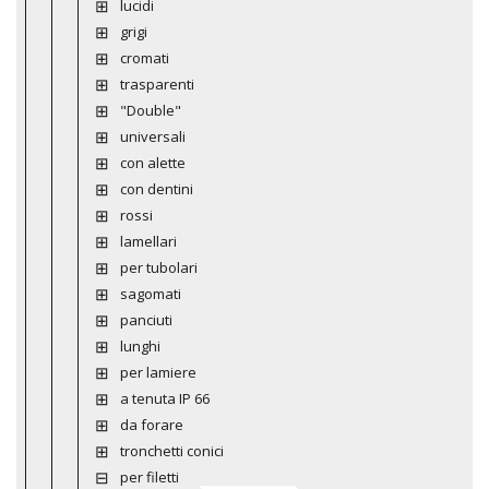
lucidi
grigi
cromati
trasparenti
"Double"
universali
con alette
con dentini
rossi
lamellari
per tubolari
sagomati
panciuti
lunghi
per lamiere
a tenuta IP 66
da forare
tronchetti conici
per filetti