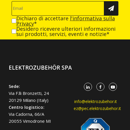
Dichiaro di accettare
l'informativa sulla
Privacy
*
Desidero ricevere ulteriori informazioni
sui prodotti, servizi, eventi e notizie*
ELEKTROZUBEHÖR SPA
Sede:
Via F.lli Bronzetti, 24
20129 Milano (Italy)
info@elektrozubehor.it
Centro logistico:
ez@pec.elektrozubehor.it
Via Cadorna, 66/A
20055 Vimodrone MI