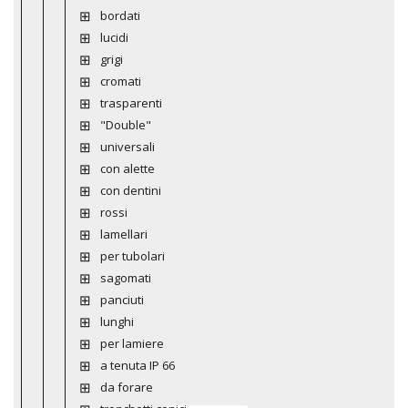
bordati
lucidi
grigi
cromati
trasparenti
"Double"
universali
con alette
con dentini
rossi
lamellari
per tubolari
sagomati
panciuti
lunghi
per lamiere
a tenuta IP 66
da forare