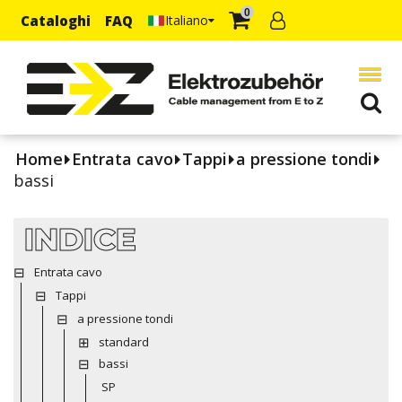
0
Cataloghi
FAQ
Italiano
Home
Entrata cavo
Tappi
a pressione tondi
bassi
INDICE
Entrata cavo
Tappi
a pressione tondi
standard
bassi
SP