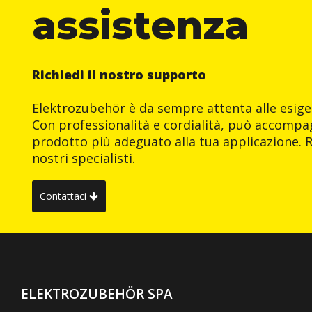
assistenza
Richiedi il nostro supporto
Elektrozubehör è da sempre attenta alle esigen
Con professionalità e cordialità, può accompag
prodotto più adeguato alla tua applicazione. R
nostri specialisti.
Contattaci
ELEKTROZUBEHÖR SPA