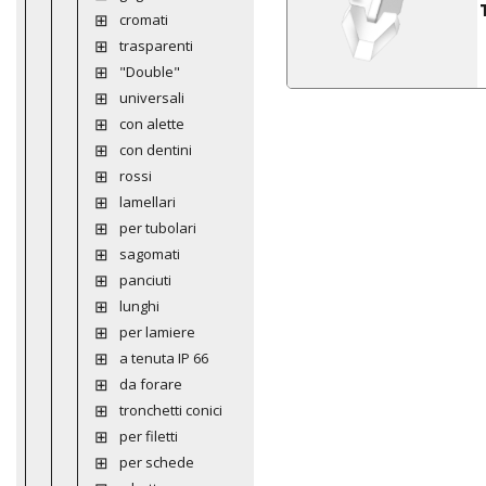
cromati
trasparenti
"Double"
universali
con alette
con dentini
rossi
lamellari
per tubolari
sagomati
panciuti
lunghi
per lamiere
a tenuta IP 66
da forare
tronchetti conici
per filetti
per schede