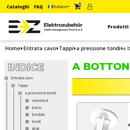
0
Cataloghi
FAQ
Italiano
Prodotti
Home
Entrata cavo
Tappi
a pressione tondi
a 
A BOTTON
INDICE
Entrata cavo
Tappi
a pressione tondi
standard
bassi
bordati
lucidi
grigi