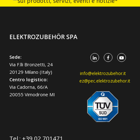
sui prodotti, servizi, eventi e notizie*
ELEKTROZUBEHÖR SPA
Sede:
Via F.lli Bronzetti, 24
20129 Milano (Italy)
info@elektrozubehor.it
Centro logistico:
ez@pec.elektrozubehor.it
Via Cadorna, 66/A
20055 Vimodrone MI
Tel.:
+39 02 701471