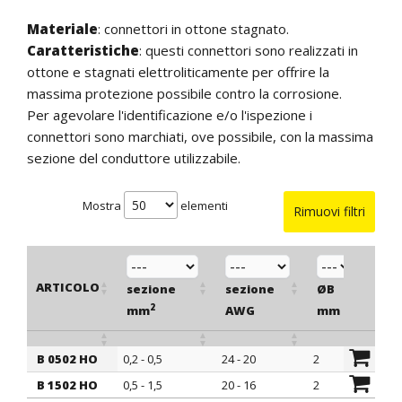
Materiale
: connettori in ottone stagnato.
Caratteristiche
: questi connettori sono realizzati in
ottone e stagnati elettroliticamente per offrire la
massima protezione possibile contro la corrosione.
Per agevolare l'identificazione e/o l'ispezione i
connettori sono marchiati, ove possibile, con la massima
sezione del conduttore utilizzabile.
Mostra
elementi
Rimuovi filtri
ARTICOLO
sezione
sezione
ØB
L
2
mm
AWG
mm
m
B 0502 HO
0,2 - 0,5
24 - 20
2
21
ARTICOLO
sezione
sezione
ØB
L
B 1502 HO
0,5 - 1,5
20 - 16
2
21
2
mm
AWG
mm
m