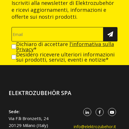
Iscriviti alla newsletter di Elektrozubehör
e ricevi aggiornamenti, informazioni e
offerte sui nostri prodotti.
Dichiaro di accettare
l'informativa sulla
Privacy
*
Desidero ricevere ulteriori informazioni
sui prodotti, servizi, eventi e notizie*
ELEKTROZUBEHÖR SPA
Sede:
Via F.lli Bronzetti, 24
20129 Milano (Italy)
info@elektrozubehor.it