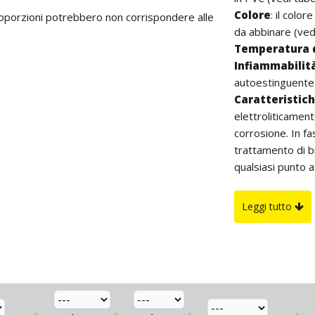
Colore
: il colo
proporzioni potrebbero non corrispondere alle
da abbinare (vedi
Temperatura 
Infiammabilit
autoestinguente
Caratteristic
elettroliticamen
corrosione. In fa
trattamento di b
qualsiasi punto a
Inoltre, il meta
resistenza mecca
Leggi tutto
Per agevolare l'i
possibile, con la
L'isolamento pre
impedirne il det
inalterate le pro
Infine, l'interno 