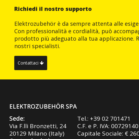
Richiedi il nostro supporto
Elektrozubehör è da sempre attenta alle esigen
Con professionalità e cordialità, può accompag
prodotto più adeguato alla tua applicazione. R
nostri specialisti.
Contattaci
ELEKTROZUBEHÖR SPA
Sede:
Tel.:
+39 02 701471
Via F.lli Bronzetti, 24
C.F. e P. IVA: 0072914
20129 Milano (Italy)
Capitale Sociale: € 26