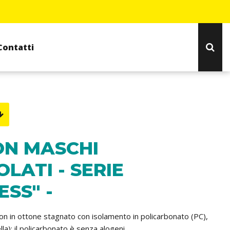
Contatti
ON MASCHI
OLATI - SERIE
ESS" -
ton in ottone stagnato con isolamento in policarbonato (PC),
lla); il policarbonato è senza alogeni.