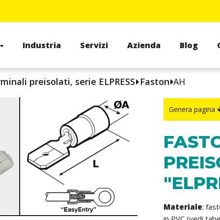
Industria
Servizi
Azienda
Blog
minali preisolati, serie ELPRESS
Faston
AH
Genera pagina
FAST
PREIS
"ELPR
Materiale
: fas
in PVC (vedi tabe