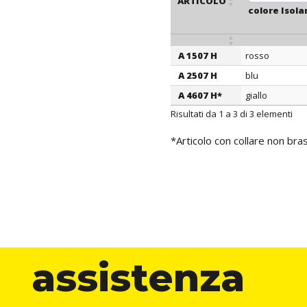
ARTICOLO
colore Isol
A 1507 H
rosso
ARTICOLO
colore Isol
A 2507 H
blu
A 4607 H*
giallo
Risultati da 1 a 3 di 3 elementi
*Articolo con collare non bra
assistenza