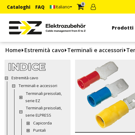
0
Cataloghi
FAQ
Italiano
Prodotti
Home
Estremità cavo
Terminali e accessori
Ter
INDICE
Estremità cavo
Terminali e accessori
Terminali preisolati,
serie EZ
Terminali preisolati,
serie ELPRESS
Capicorda
Puntali