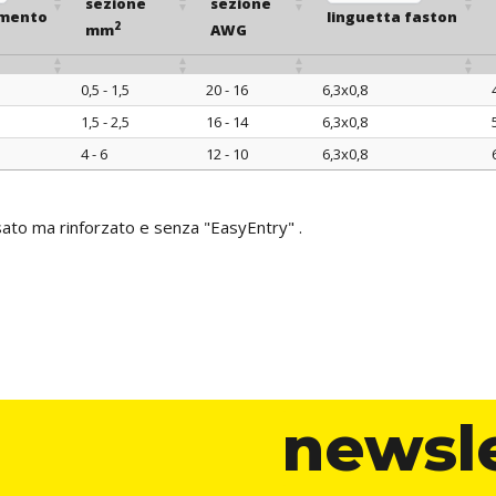
sezione
sezione
eliminando il risch
amento
linguetta faston
2
mm
AWG
0,5 - 1,5
20 - 16
6,3x0,8
amento
sezione
sezione
linguetta faston
1,5 - 2,5
16 - 14
6,3x0,8
2
mm
AWG
4 - 6
12 - 10
6,3x0,8
sato ma rinforzato e senza "EasyEntry" .
newsl