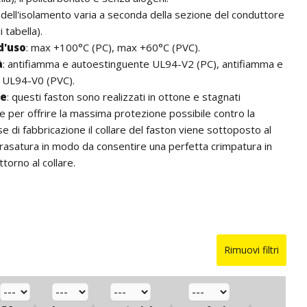
re dell'isolamento varia a seconda della sezione del conduttore
 tabella).
d'uso
: max +100°C (PC), max +60°C (PVC).
à
: antifiamma e autoestinguente UL94-V2 (PC), antifiamma e
 UL94-V0 (PVC).
he
: questi faston sono realizzati in ottone e stagnati
te per offrire la massima protezione possibile contro la
se di fabbricazione il collare del faston viene sottoposto al
rasatura in modo da consentire una perfetta crimpatura in
ttorno al collare.
llo del collare è di doppio spessore per una maggiore
nica ed una migliore conduttività elettrica.
dentificazione e/o l'ispezione i faston sono marchiati, ove
 massima sezione del conduttore utilizzabile.
senta eccellenti caratteristiche di deformazione tali da
Rimuovi filtri
erioramento durante l'operazione di crimpatura e mantiene
prie qualità anche in presenza di alte temperature.
dei faston di tipo "EasyEntry" facilita l'inserimento del cavo