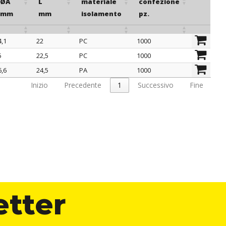
ØA
L
materiale
confezione
io di piegatura dei fili.
mm
mm
isolamento
pz.
4,1
22
PC
1000
ØA
L
materiale
confezione
5
22,5
PC
1000
mm
mm
isolamento
pz.
6,6
24,5
PA
1000
Inizio
Precedente
1
Successivo
Fine
etter