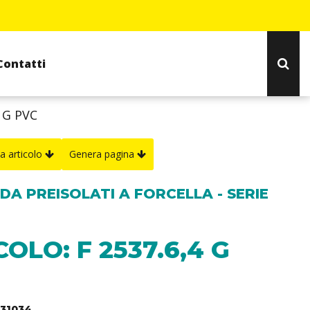
Contatti
4 G PVC
a articolo
Genera pagina
DA PREISOLATI A FORCELLA - SERIE
OLO: F 2537.6,4 G
431034