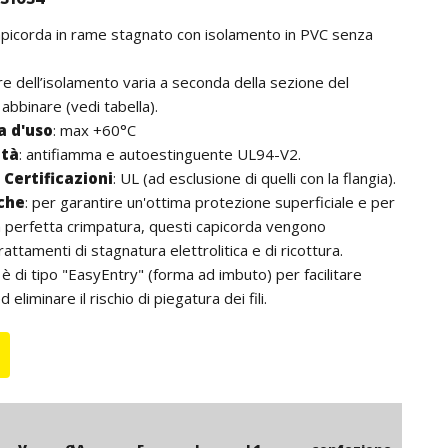
capicorda in rame stagnato con isolamento in PVC senza
lore dell’isolamento varia a seconda della sezione del
abbinare (vedi tabella).
 d'uso
: max +60°C
ità
: antifiamma e autoestinguente UL94-V2.
Certificazioni
: UL (ad esclusione di quelli con la flangia).
iche
: per garantire un'ottima protezione superficiale e per
 perfetta crimpatura, questi capicorda vengono
rattamenti di stagnatura elettrolitica e di ricottura.
 è di tipo "EasyEntry" (forma ad imbuto) per facilitare
 eliminare il rischio di piegatura dei fili.
: per quantità, i capicorda possono essere forniti con
policarbonato senza alogeni (max +115°C).