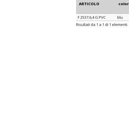
ARTICOLO
colo
F 2537.6,4 G PVC
blu
ARTICOLO
colo
Risultati da 1 a 1 di 1 elementi