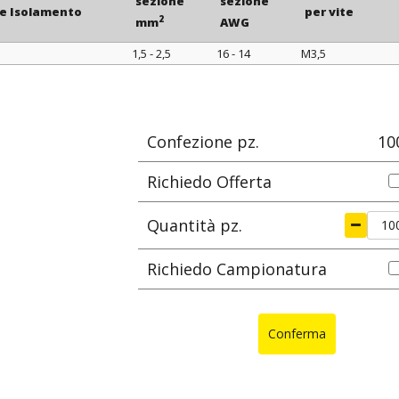
sezione
sezione
re Isolamento
per vite
2
mm
AWG
1,5 - 2,5
16 - 14
M3,5
re Isolamento
sezione
sezione
per vite
2
mm
AWG
Confezione pz.
10
Richiedo Offerta
Quantità pz.
Richiedo Campionatura
Conferma