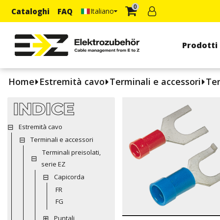
0
Cataloghi
FAQ
Italiano
Prodotti
Home
Estremità cavo
Terminali e accessori
Ter
INDICE
Estremità cavo
Terminali e accessori
Terminali preisolati,
serie EZ
Capicorda
FR
FG
Puntali