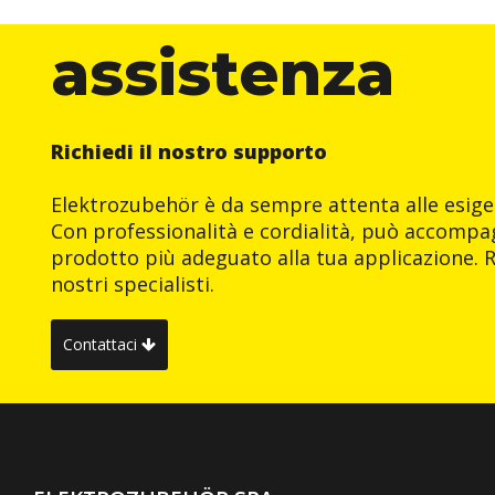
assistenza
Richiedi il nostro supporto
Elektrozubehör è da sempre attenta alle esigen
Con professionalità e cordialità, può accompag
prodotto più adeguato alla tua applicazione. R
nostri specialisti.
Contattaci