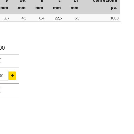
V
ØA
E
L
L1
confezione
mm
mm
mm
mm
mm
pz.
3,7
4,5
6,4
22,5
6,5
1000
V
ØA
E
L
L1
confezione
mm
mm
mm
mm
mm
pz.
00