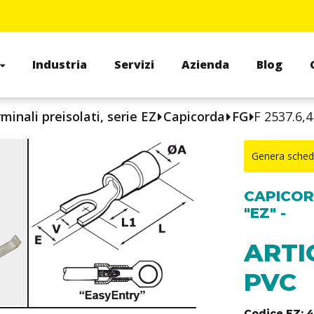
Industria
Servizi
Azienda
Blog
minali preisolati, serie EZ
Capicorda
FG
F 2537.6,
Genera sched
CAPICOR
"EZ" -
ARTIC
PVC
Codice EZ: 