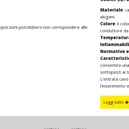
Materiale
: 
alogeni.
Colore
: il co
proporzioni potrebbero non corrispondere alle
conduttore da 
Temperatura
Infiammabil
Normative e 
Caratterist
consentire una
sottoposti ai t
L'entrata cavo
l’inserimento ed
Su richiesta
isolamento in 
Leggi tutto