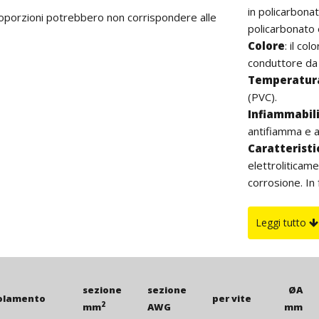
in policarbonat
proporzioni potrebbero non corrispondere alle
policarbonato 
Colore
: il co
conduttore da 
Temperatura
(PVC).
Infiammabil
antifiamma e 
Caratterist
elettroliticam
corrosione. In 
sottoposto ai 
una perfetta cr
Leggi tutto
agevolare l'ide
possibile, con
dimensione met
caratteristich
sezione
sezione
ØA
solamento
per vite
durante l'oper
2
mm
AWG
mm