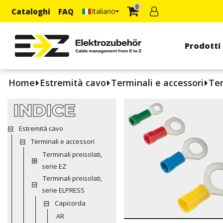
0
Cataloghi
FAQ
Italiano
Prodotti
Home
Estremità cavo
Terminali e accessori
Ter
INDICE
Estremità cavo
Terminali e accessori
Terminali preisolati,
serie EZ
Terminali preisolati,
serie ELPRESS
Capicorda
AR