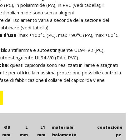
o (PC), in poliammide (PA), in PVC (vedi tabella); il
e il poliammide sono senza alogeni.
lore dell'isolamento varia a seconda della sezione del
abbinare (vedi tabella).
 d'uso
: max +100°C (PC), max +90°C (PA), max +60°C
ità
: antifiamma e autoestinguente UL94-V2 (PC),
autoestinguente UL94-V0 (PA e PVC).
iche
: questi capicorda sono realizzati in rame e stagnati
ente per offrire la massima protezione possibile contro la
fase di fabbricazione il collare del capicorda viene
trattamenti di brasatura e ricottura in modo da consentire
impatura in qualsiasi punto attorno al collare. Per
ntificazione e/o l'ispezione i capicorda sono marchiati, ove
 la massima sezione del conduttore utilizzabile e con la
rica del foro vite. L'isolamento presenta eccellenti
e di deformazione tali da impedirne il deterioramento
ØB
L
L1
materiale
confezione
azione di crimpatura e mantiene inalterate le proprie
mm
mm
mm
isolamento
pz.