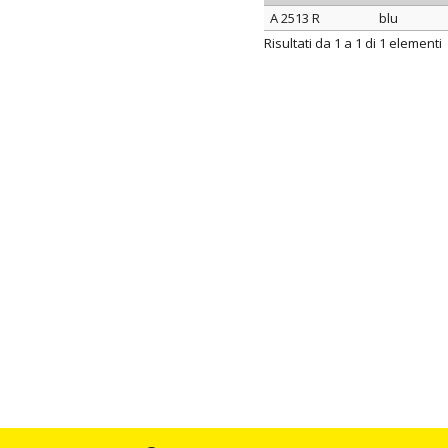
A 2513 R
blu
ARTICOLO
colore I
Risultati da 1 a 1 di 1 elementi