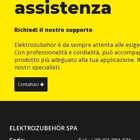
assistenza
Richiedi il nostro supporto
Elektrozubehör è da sempre attenta alle esigen
Con professionalità e cordialità, può accompag
prodotto più adeguato alla tua applicazione. R
nostri specialisti.
Contattaci
ELEKTROZUBEHÖR SPA