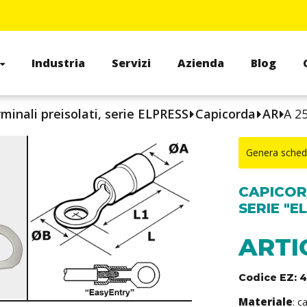
Industria
Servizi
Azienda
Blog
minali preisolati, serie ELPRESS
Capicorda
AR
A 2
Genera sched
CAPICOR
SERIE "E
ARTI
Codice EZ: 
Materiale
: 