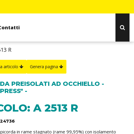
Contatti
513 R
a articolo
Genera pagina
DA PREISOLATI AD OCCHIELLO -
LPRESS" -
COLO: A 2513 R
424736
capicorda in rame stagnato (rame 99,95%) con isolamento